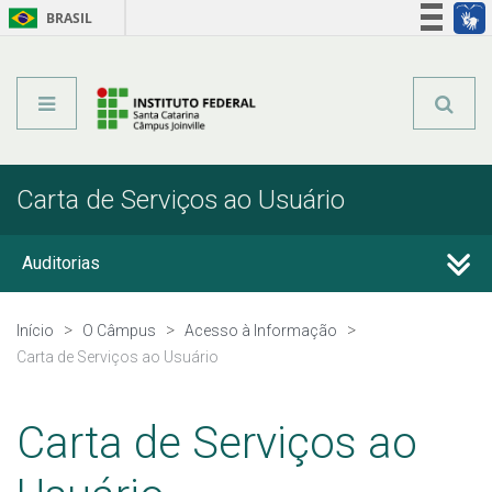
BRASIL
Órgãos do Governo
Acesso à informação
Legislação
Carta de Serviços ao Usuário
Auditorias
Avaliação Institucional
Início
O Câmpus
Acesso à Informação
Carta de Serviços ao Usuário
Carta de Serviços ao Usuário
Carta de Serviços ao
Parcerias, convênios e transferências