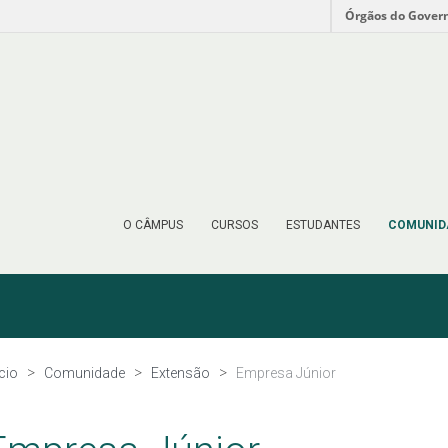
Órgãos do Gover
O CÂMPUS
CURSOS
ESTUDANTES
COMUNID
ício
Comunidade
Extensão
Empresa Júnior