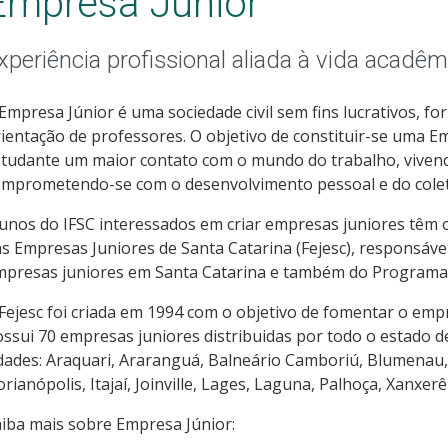
Empresa Júnior
xperiência profissional aliada à vida acadêm
Empresa Júnior é uma sociedade civil sem fins lucrativos, f
ientação de professores. O objetivo de constituir-se uma E
tudante um maior contato com o mundo do trabalho, vivenc
omprometendo-se com o desenvolvimento pessoal e do colet
unos do IFSC interessados em criar empresas juniores têm 
s Empresas Juniores de Santa Catarina (Fejesc), responsáv
mpresas juniores em Santa Catarina e também do Programa
Fejesc foi criada em 1994 com o objetivo de fomentar o em
ssui 70 empresas juniores distribuidas por todo o estado d
dades: Araquari, Araranguá, Balneário Camboriú, Blumenau,
orianópolis, Itajaí, Joinville, Lages, Laguna, Palhoça, Xanxer
iba mais sobre Empresa Júnior: