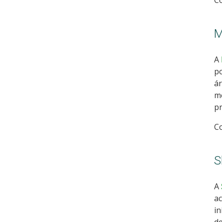
C
M
A
po
ár
mé
pr
C
S
A
ac
in