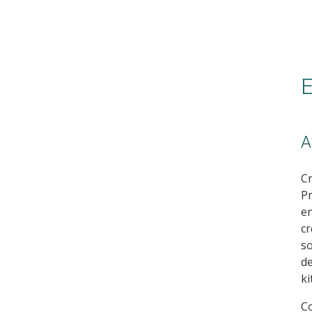
E
A
Cr
P
en
cr
so
de
ki
C