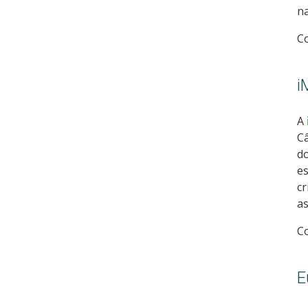
na
Co
i
A
Câ
do
es
cr
as
C
E