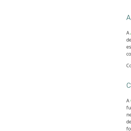
A
A
de
es
co
C
C
A
f
ne
de
fo