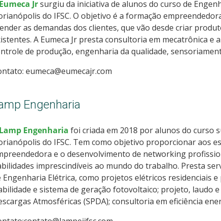
Eumeca Jr
surgiu da iniciativa de alunos do curso de Enge
orianópolis do IFSC. O objetivo é a formação empreendedor
ender as demandas dos clientes, que vão desde criar produt
istentes. A Eumeca Jr presta consultoria em mecatrônica e
ntrole de produção, engenharia da qualidade, sensoriamen
ontato: eumeca@eumecajr.com
amp Engenharia
Lamp Engenharia
foi criada em 2018 por alunos do curso 
orianópolis do IFSC. Tem como objetivo proporcionar aos e
preendedora e o desenvolvimento de networking profissional
bilidades imprescindíveis ao mundo do trabalho. Presta ser
 Engenharia Elétrica, como projetos elétricos residenciais e 
abilidade e sistema de geração fotovoltaico; projeto, laudo 
scargas Atmosféricas (SPDA); consultoria em eficiência energ