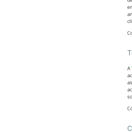
de
em
am
cl
C
T
A
ac
as
ac
so
Co
C