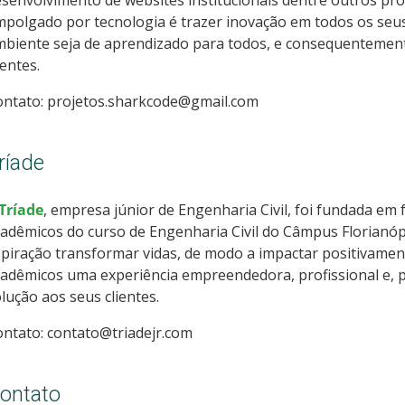
senvolvimento de websites institucionais dentre outros pro
polgado por tecnologia é trazer inovação em todos os seus
biente seja de aprendizado para todos, e consequentement
ientes.
ontato: projetos.sharkcode@gmail.com
ríade
Tríade
, empresa júnior de Engenharia Civil, foi fundada em f
adêmicos do curso de Engenharia Civil do Câmpus Florianó
piração transformar vidas, de modo a impactar positivamen
adêmicos uma experiência empreendedora, profissional e, p
lução aos seus clientes.
ntato: contato@triadejr.com
ontato