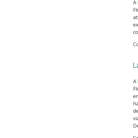
A
Fl
at
ex
co
C
L
A
Fl
em
ha
de
vi
De