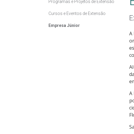
Programas e Projetos de Extensão
Cursos e Eventos de Extensão
E
Empresa Júnior
A 
or
es
c
Al
da
e
A 
po
ci
Fl
Sa