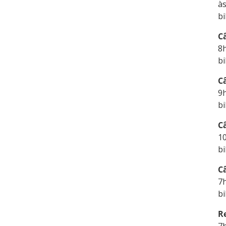
à
bi
C
8
bi
C
9
bi
C
1
bi
C
7
bi
Re