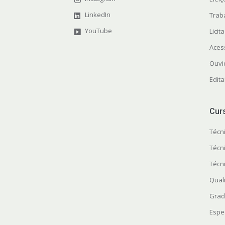
LinkedIn
Trab
YouTube
Licit
Aces
Ouvi
Edita
Cur
Técn
Técn
Técn
Quali
Grad
Espe