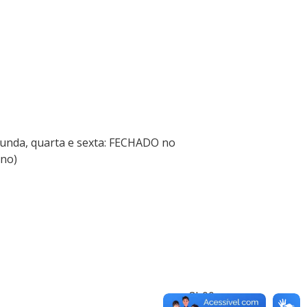
gunda, quarta e sexta: FECHADO no
rno)
0 (terça e quarta) 8h00