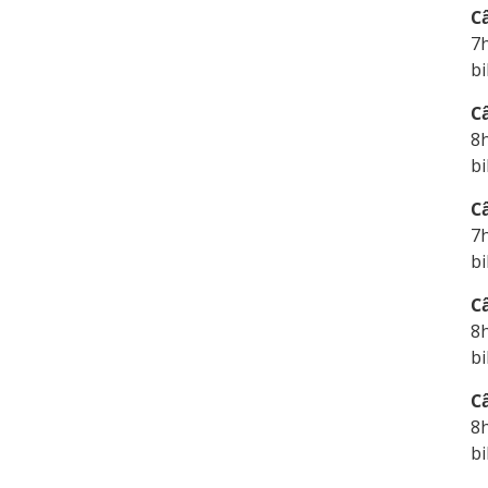
C
7
bi
C
8
bi
C
7
bi
C
8
bi
C
8
bi