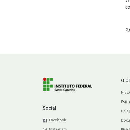
7
co
Pa
O C
Histó
Estr
Social
Cole
Facebook
Docu
Instagram
Elei