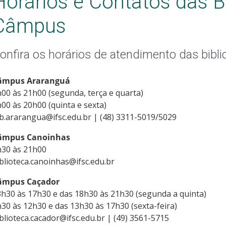
Horários e Contatos das B
Câmpus
onfira os horários de atendimento das bibl
âmpus Araranguá
00 às 21h00 (segunda, terça e quarta)
00 às 20h00 (quinta e sexta)
b.ararangua@ifsc.edu.br | (48) 3311-5019/5029
âmpus Canoinhas
h30 às 21h00
blioteca.canoinhas@ifsc.edu.br
âmpus Caçador
h30 às 17h30 e das 18h30 às 21h30 (segunda a quinta)
30 às 12h30 e das 13h30 às 17h30 (sexta-feira)
blioteca.cacador@ifsc.edu.br | (49) 3561-5715