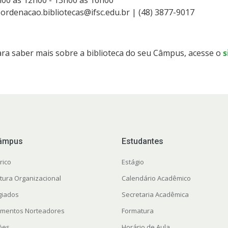
h00 às 12h00 - 13h00 às 16h00
ordenacao.bibliotecas@ifsc.edu.br | (48) 3877-9017
ra saber mais sobre a biblioteca do seu Câmpus, acesse o
s
âmpus
Estudantes
rico
Estágio
utura Organizacional
Calendário Acadêmico
giados
Secretaria Acadêmica
mentos Norteadores
Formatura
ções
Horário de Aula