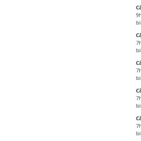
C
9
bi
C
7
bi
C
7
bi
C
7
bi
C
7
bi