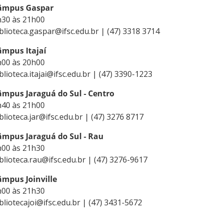
âmpus Gaspar
h30 às 21h00
blioteca.gaspar@ifsc.edu.br | (47) 3318 3714
âmpus Itajaí
h00 às 20h00
blioteca.itajai@ifsc.edu.br | (47) 3390-1223
âmpus Jaraguá do Sul - Centro
h40 às 21h00
blioteca.jar@ifsc.edu.br | (47) 3276 8717
âmpus Jaraguá do Sul - Rau
h00 às 21h30
blioteca.rau@ifsc.edu.br | (47) 3276-9617
âmpus Joinville
h00 às 21h30
bliotecajoi@ifsc.edu.br | (47) 3431-5672