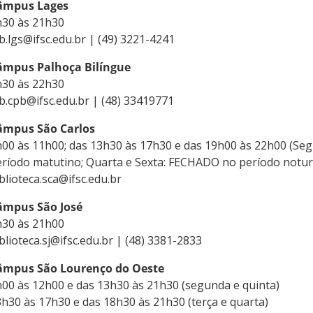
âmpus Lages
h30 às 21h30
b.lgs@ifsc.edu.br | (49) 3221-4241
âmpus Palhoça Bilíngue
h30 às 22h30
b.cpb@ifsc.edu.br | (48) 33419771
âmpus São Carlos
00 às 11h00; das 13h30 às 17h30 e das 19h00 às 22h00 (Se
eríodo matutino; Quarta e Sexta: FECHADO no período notu
blioteca.sca@ifsc.edu.br
âmpus São José
h30 às 21h00
blioteca.sj@ifsc.edu.br | (48) 3381-2833
âmpus São Lourenço do Oeste
00 às 12h00 e das 13h30 às 21h30 (segunda e quinta)
3h30 às 17h30 e das 18h30 às 21h3