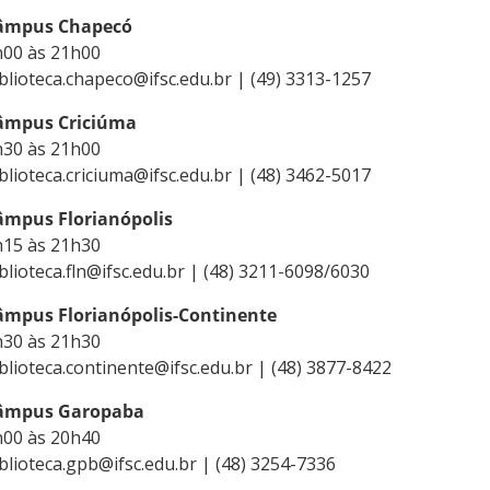
âmpus Chapecó
h00 às 21h00
blioteca.chapeco@ifsc.edu.br | (49) 3313-1257
âmpus Criciúma
h30 às 21h00
blioteca.criciuma@ifsc.edu.br | (48) 3462-5017
âmpus Florianópolis
h15 às 21h30
blioteca.fln@ifsc.edu.br | (48) 3211-6098/6030
âmpus Florianópolis-Continente
h30 às 21h30
blioteca.continente@ifsc.edu.br | (48) 3877-8422
âmpus Garopaba
h00 às 20h40
blioteca.gpb@ifsc.edu.br | (48) 3254-7336