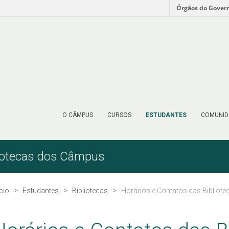
Órgãos do Gover
O CÂMPUS
CURSOS
ESTUDANTES
COMUNID
liotecas dos Câmpus
ício
Estudantes
Bibliotecas
Horários e Contatos das Biblio