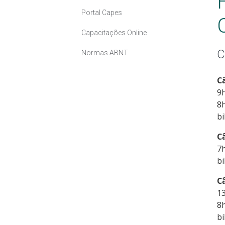
Portal Capes
Capacitações Online
C
Normas ABNT
C
9h
8h
bi
C
7
bi
C
13
8h
bi