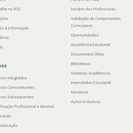
alhe no IFSC
Horário dos Professores
ações
Validação de Componentes
Curriculares
so à Informação
Oportunidades
doria
Assistência Estudantil
is
Documentos Úteis
Bibliotecas
sos
Sistemas Acadêmicos
icos Integrados
Intercâmbio Estudantil
icos Concomitantes
Monitoria
icos Subsequentes
Ações Inclusivas
ficação Profissional e Idiomas
uação
cialização