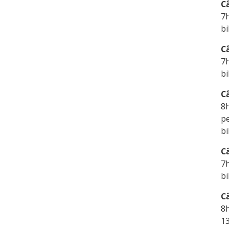
C
7
bi
C
7
bi
C
8h
p
bi
C
7
bi
C
8h
1