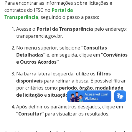
Para encontrar as informações sobre licitações e
Tecnologia da Informação
contratos do IFSC no
Portal da
Transparência
, seguindo o passo a passo:
Relação com Fundação de Apoio
Acesse o
Portal da Transparência
pelo endereço:
transparencia.gov.br.
No menu superior, selecione
“Consultas
Detalhadas”
e, em seguida, clique em
“Convênios
e Outros Acordos”
.
Na barra lateral esquerda, utilize os
filtros
disponíveis
para refinar a busca. É possível filtrar
por critérios como:
período
,
órgão
,
modalidade
de licitação
e
situação
, entre outros.
Após definir os parâmetros desejados, clique em
“Consultar”
para visualizar os resultados.