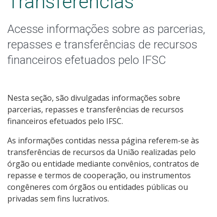
Transferências
Receitas e Despesas
Acesse informações sobre as parcerias,
Indicadores e Estatísticas
repasses e transferências de recursos
Informações Classificadas
financeiros efetuados pelo IFSC
Peça uma informação (SIC)
Nesta seção, são divulgadas informações sobre
Servidores
parcerias, repasses e transferências de recursos
financeiros efetuados pelo IFSC.
Relatórios de Gestão
As informações contidas nessa página referem-se às
transferências de recursos da União realizadas pelo
Perguntas Frequentes
órgão ou entidade mediante convênios, contratos de
repasse e termos de cooperação, ou instrumentos
Publicações Oficiais
congêneres com órgãos ou entidades públicas ou
privadas sem fins lucrativos.
Consulta a processos