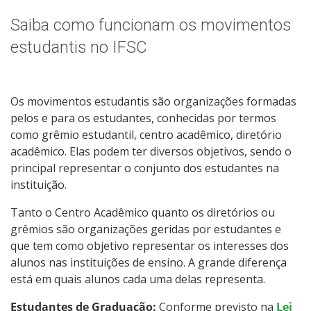
Horário de Aula
Saiba como funcionam os movimentos
Horário dos Professores
estudantis no IFSC
Validação de Componentes Curriculares
Os movimentos estudantis são organizações formadas
Oportunidades
pelos e para os estudantes, conhecidas por termos
como grêmio estudantil, centro acadêmico, diretório
Assistência Estudantil
acadêmico. Elas podem ter diversos objetivos, sendo o
principal representar o conjunto dos estudantes na
instituição.
Documentos Úteis
Tanto o Centro Acadêmico quanto os diretórios ou
Bibliotecas
grêmios são organizações geridas por estudantes e
que tem como objetivo representar os interesses dos
Sistemas Acadêmicos
alunos nas instituições de ensino. A grande diferença
está em quais alunos cada uma delas representa.
Intercâmbio Estudantil
Estudantes de Graduação:
Conforme previsto na
Lei