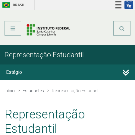
BRASIL
Órgãos do Governo
Acesso à informação
Legislação
Representação Estudantil
Estágio
Calendário Acadêmico
Início
Estudantes
Representação Estudantil
Secretaria Acadêmica
Representação
Formatura
Estudantil