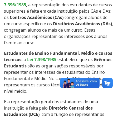
7.396/1985
, a representação dos estudantes de cursos
Monitoria
superiores é feita em cada instituição pelos CAs e DAs:
os
Centros Acadêmicos (CAs)
congregam alunos de
Representação Estudantil
um curso específico e os
Diretórios Acadêmicos (DAs)
,
congregam alunos de mais de um curso. Essas
organizações representam os interesses dos alunos
frente ao curso.
Estudantes de Ensino Fundamental, Médio e cursos
técnicos:
a
Lei 7.398/1985
estabelece que os
Grêmios
Estudantis
são as organizações responsáveis por
representar os interesses de estudantes do Ensino
Fundamental e Médio. No caso do IFSC, os Grêmios
representam os cursos técnicos, que são cursos de
nível médio.
E a representação geral dos estudantes de uma
instituição é feita pelo
Diretório Central dos
Estudantes (DCE)
, com a função de representar as