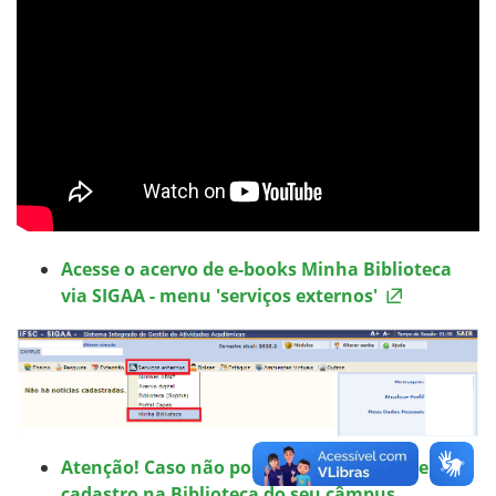
Acesse o acervo de e-books Minha Biblioteca
via SIGAA - menu 'serviços externos'
Atenção! Caso não possua acesso, solicite seu
cadastro na Biblioteca do seu câmpus,