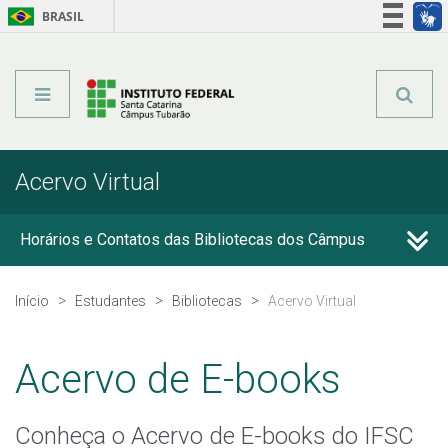
BRASIL
Órgãos do Governo
Acesso à informação
Legislação
Acervo Virtual
Horários e Contatos das Bibliotecas dos Câmpus
Acervo Virtual
Início
Estudantes
Bibliotecas
Acervo Virtual
Portal Capes
Acervo de E-books
Capacitações Online
Conheça o Acervo de E-books do IFSC