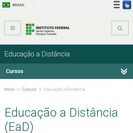
BRASIL
Órgãos do Governo
Acesso à informação
Legislação
Educação a Distância
Cursos
Técnicos Integrados
Início
Cursos
Educação a Distância
Técnicos Subsequentes
Educação a Distância
Qualificação Profissional e Idiomas
(EaD)