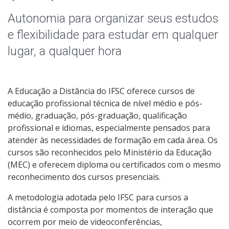
Graduação
Autonomia para organizar seus estudos
Especialização
e flexibilidade para estudar em qualquer
lugar, a qualquer hora
Educação a Distância
Todos os Cursos
A Educação a Distância do IFSC oferece cursos de
educação profissional técnica de nível médio e pós-
médio, graduação, pós-graduação, qualificação
profissional e idiomas, especialmente pensados para
Processo de Inscrição
atender às necessidades de formação em cada área. Os
cursos são reconhecidos pelo Ministério da Educação
Resultados
(MEC) e oferecem diploma ou certificados com o mesmo
reconhecimento dos cursos presenciais.
Resultados Vagas Remanescentes
A metodologia adotada pelo IFSC para cursos a
distância é composta por momentos de interação que
Como posso estudar no IFSC?
ocorrem por meio de videoconferências,