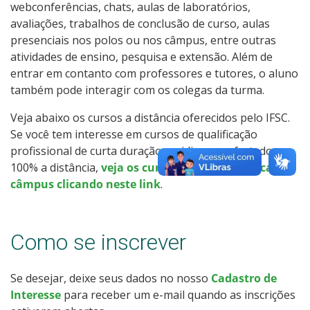
webconferências, chats, aulas de laboratórios,
Calendário de inscrições
avaliações, trabalhos de conclusão de curso, aulas
presenciais nos polos ou nos câmpus, entre outras
Processos Seletivos
atividades de ensino, pesquisa e extensão. Além de
entrar em contanto com professores e tutores, o aluno
Cotas
também pode interagir com os colegas da turma.
Veja abaixo os cursos a distância oferecidos pelo IFSC.
Inscrições e acompanhamento
Se você tem interesse em cursos de qualificação
profissional de curta duração ou idiomas, ofertados
Orientações para Matrícula
100% a distância,
veja os cursos oferecidos em cada
câmpus clicando neste link
.
Transferências e Retornos
Provas e Gabaritos
Como se inscrever
Estatísticas dos Processos Seletivos
Se desejar, deixe seus dados no nosso
Cadastro de
Interesse
para receber um e-mail quando as inscrições