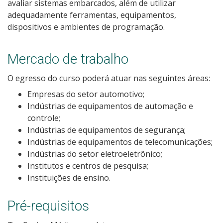
avaliar sistemas embarcados, além de utilizar
Calendário de inscrições
adequadamente ferramentas, equipamentos,
dispositivos e ambientes de programação.
Processos Seletivos
Mercado de trabalho
Cotas
O egresso do curso poderá atuar nas seguintes áreas:
Inscrições e acompanhamento
Empresas do setor automotivo;
Indústrias de equipamentos de automação e
Orientações para Matrícula
controle;
Indústrias de equipamentos de segurança;
Indústrias de equipamentos de telecomunicações;
Transferências e Retornos
Indústrias do setor eletroeletrônico;
Institutos e centros de pesquisa;
Provas e Gabaritos
Instituições de ensino.
Estatísticas dos Processos Seletivos
Pré-requisitos