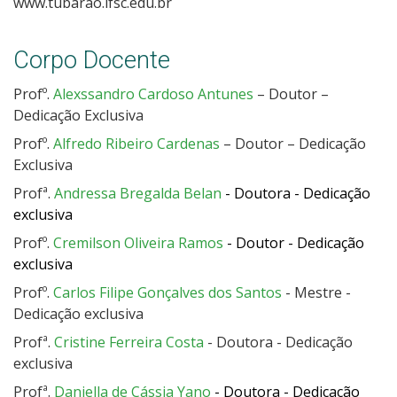
www.tubarao.ifsc.edu.br
Corpo Docente
Profº.
Alexssandro Cardoso Antunes
– Doutor –
Dedicação Exclusiva
Profº.
Alfredo Ribeiro Cardenas
– Doutor – Dedicação
Exclusiva
Profª.
Andressa Bregalda Belan
- Doutora - Dedicação
exclusiva
Profº.
Cremilson Oliveira Ramos
- Doutor - Dedicação
exclusiva
Profº.
Carlos Filipe Gonçalves dos Santos
- Mestre -
Dedicação exclusiva
Profª.
Cristine Ferreira Costa
- Doutora - Dedicação
exclusiva
Profª.
Daniella de Cássia Yano
- Doutora - Dedicação