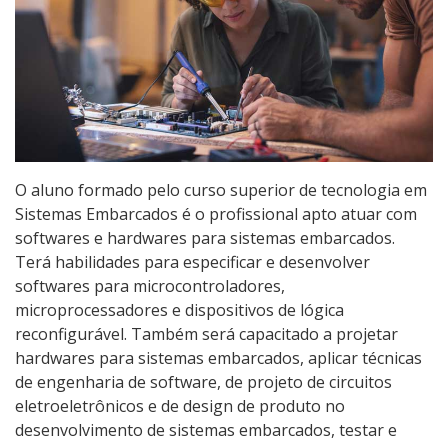
Graduação
Especialização
Educação a Distância
Todos os Cursos
O aluno formado pelo curso superior de tecnologia em
Sistemas Embarcados é o profissional apto atuar com
softwares e hardwares para sistemas embarcados.
Processo de Inscrição
Terá habilidades para especificar e desenvolver
softwares para microcontroladores,
microprocessadores e dispositivos de lógica
Resultados
reconfigurável. Também será capacitado a projetar
hardwares para sistemas embarcados, aplicar técnicas
Resultados Vagas Remanescentes
de engenharia de software, de projeto de circuitos
eletroeletrônicos e de design de produto no
Como posso estudar no IFSC?
desenvolvimento de sistemas embarcados, testar e