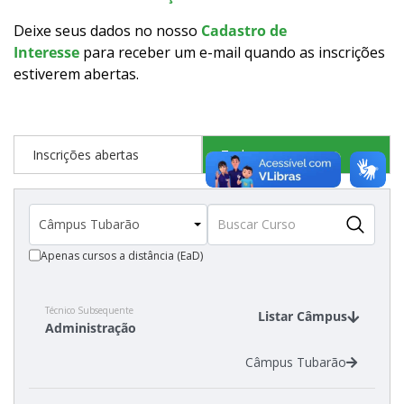
Calendário de inscrições
Deixe seus dados no nosso
Cadastro de
Interesse
para receber um e-mail quando as inscrições
Processos Seletivos
estiverem abertas
.
Cotas
Inscrições abertas
Todos os cursos
Inscrições e acompanhamento
Orientações para Matrícula
Apenas cursos a distância (EaD)
Transferências e Retornos
Provas e Gabaritos
Técnico Subsequente
Listar Câmpus
Administração
Estatísticas dos Processos Seletivos
Câmpus Tubarão