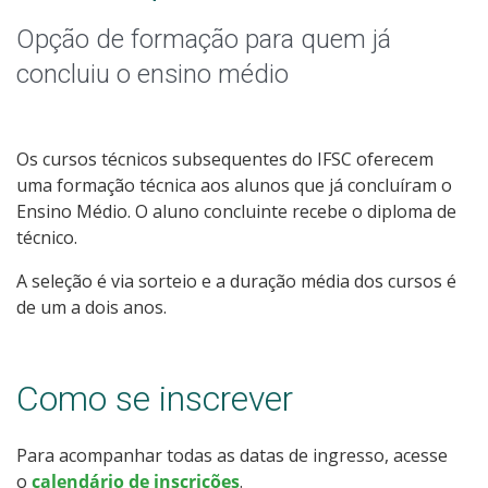
Graduação
Opção de formação para quem já
Especialização
concluiu o ensino médio
Educação a Distância
Os cursos técnicos subsequentes do IFSC oferecem
Todos os Cursos
uma formação técnica aos alunos que já concluíram o
Ensino Médio. O aluno concluinte recebe o diploma de
técnico.
Processo de Inscrição
A seleção é via sorteio e a duração média dos cursos é
de um a dois anos.
Resultados
Como se inscrever
Resultados Vagas Remanescentes
Para acompanhar todas as datas de ingresso, acesse
Como posso estudar no IFSC?
o
calendário de inscrições
.