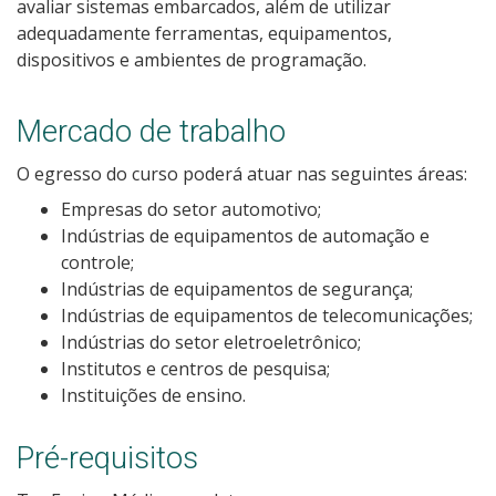
avaliar sistemas embarcados, além de utilizar
Calendário de inscrições
adequadamente ferramentas, equipamentos,
dispositivos e ambientes de programação.
Processos Seletivos
Mercado de trabalho
Cotas
O egresso do curso poderá atuar nas seguintes áreas:
Inscrições e acompanhamento
Empresas do setor automotivo;
Indústrias de equipamentos de automação e
Orientações para Matrícula
controle;
Indústrias de equipamentos de segurança;
Indústrias de equipamentos de telecomunicações;
Transferências e Retornos
Indústrias do setor eletroeletrônico;
Institutos e centros de pesquisa;
Provas e Gabaritos
Instituições de ensino.
Estatísticas dos Processos Seletivos
Pré-requisitos