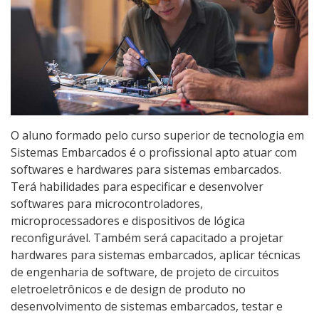
Graduação
Especialização
Educação a Distância
Todos os Cursos
O aluno formado pelo curso superior de tecnologia em
Sistemas Embarcados é o profissional apto atuar com
softwares e hardwares para sistemas embarcados.
Processo de Inscrição
Terá habilidades para especificar e desenvolver
softwares para microcontroladores,
microprocessadores e dispositivos de lógica
Resultados
reconfigurável. Também será capacitado a projetar
hardwares para sistemas embarcados, aplicar técnicas
Resultados Vagas Remanescentes
de engenharia de software, de projeto de circuitos
eletroeletrônicos e de design de produto no
Como posso estudar no IFSC?
desenvolvimento de sistemas embarcados, testar e