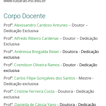
www.tubarao.ifsc.edu.br
Corpo Docente
Profº.
Alexssandro Cardoso Antunes
– Doutor –
Dedicação Exclusiva
Profº.
Alfredo Ribeiro Cardenas
– Doutor – Dedicação
Exclusiva
Profª.
Andressa Bregalda Belan
- Doutora - Dedicação
exclusiva
Profº.
Cremilson Oliveira Ramos
- Doutor - Dedicação
exclusiva
Profº.
Carlos Filipe Gonçalves dos Santos
- Mestre -
Dedicação exclusiva
Profª.
Cristine Ferreira Costa
- Doutora - Dedicação
exclusiva
Profª.
Daniella de Cássia Yano
- Doutora - Dedicação