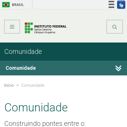
BRASIL
Órgãos do Governo
Acesso à informação
Legislação
Comunidade
Comunidade
Certificações
Início
Comunidade
Pesquisa e Inovação
Comunidade
Extensão
Construindo pontes entre o