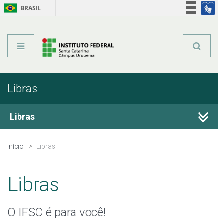
BRASIL
Órgãos do Governo
Acesso à informação
Legislação
Libras
Libras
Sobre o IFSC
Início
Libras
Estude no IFSC
Libras
O IFSC é para você!