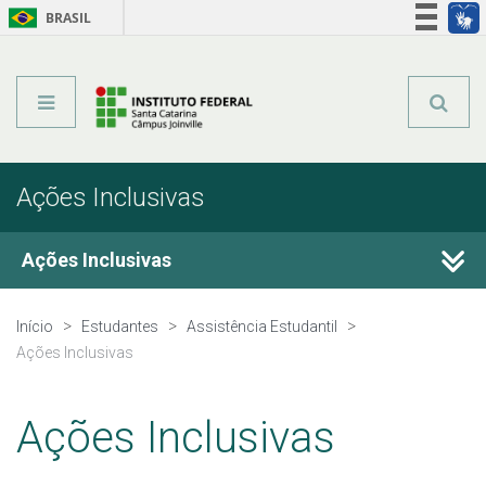
BRASIL
Órgãos do Governo
Acesso à informação
Legislação
Ações Inclusivas
Ações Inclusivas
IVS
Início
Estudantes
Assistência Estudantil
Ações Inclusivas
Apoio a eventos
Ações Inclusivas
PAEVS