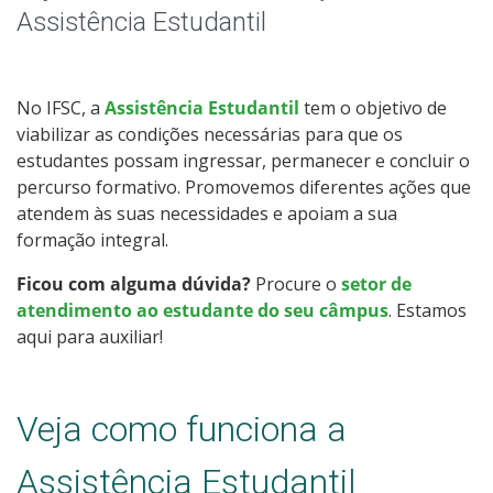
Apoio a eventos
Assistência Estudantil
Auxílio-moradia
No IFSC, a
Assistência Estudantil
tem o objetivo de
Alimentação Estudantil
viabilizar as condições necessárias para que os
estudantes possam ingressar, permanecer e concluir o
Contatos
percurso formativo. Promovemos diferentes ações que
atendem às suas necessidades e apoiam a sua
formação integral.
Ficou com alguma dúvida?
Procure o
setor de
atendimento ao estudante do seu câmpus
. Estamos
aqui para auxiliar!
Veja como funciona a
Assistência Estudantil