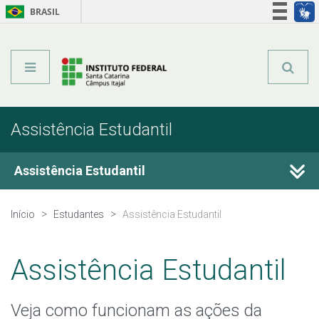
BRASIL
Órgãos do Governo
Acesso à informação
Legislação
Assistência Estudantil
Assistência Estudantil
Ações Inclusivas
Início
Estudantes
Assistência Estudantil
IVS
Assistência Estudantil
PAEVS
Veja como funcionam as ações da