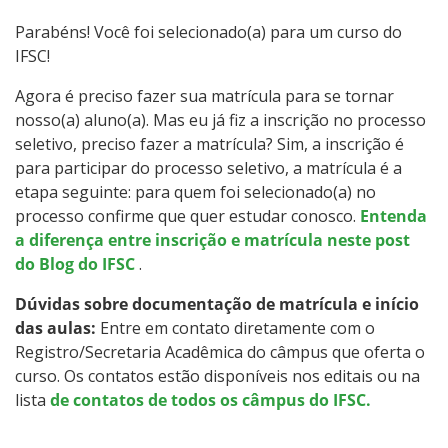
Especialização
Parabéns! Você foi selecionado(a) para um curso do
IFSC!
Mestrado
Agora é preciso fazer sua matrícula para se tornar
Educação a Distância
nosso(a) aluno(a). Mas eu já fiz a inscrição no processo
seletivo, preciso fazer a matrícula? Sim, a inscrição é
Todos os Cursos
para participar do processo seletivo, a matrícula é a
etapa seguinte: para quem foi selecionado(a) no
processo confirme que quer estudar conosco.
Entenda
a diferença entre inscrição e matrícula neste post
Processo de Inscrição
do Blog do IFSC
.
Dúvidas sobre documentação de matrícula e início
Resultados
das aulas:
Entre em contato diretamente com o
Registro/Secretaria Acadêmica do câmpus que oferta o
Resultados Vagas Remanescentes
curso. Os contatos estão disponíveis nos editais ou na
lista
de contatos de todos os câmpus do IFSC.
Como posso estudar no IFSC?