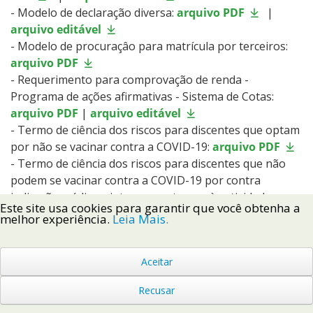
- Modelo de declaração diversa:
arquivo PDF
|
arquivo editável
- Modelo de procuraçâo para matrícula por terceiros:
arquivo PDF
- Requerimento para comprovação de renda -
Programa de ações afirmativas - Sistema de Cotas:
arquivo PDF
|
arquivo editável
- Termo de ciência dos riscos para discentes que optam
por não se vacinar contra a COVID-19:
arquivo PDF
- Termo de ciência dos riscos para discentes que não
podem se vacinar contra a COVID-19 por contra
indicação médica e interesse retornar às atividades
Este site usa cookies para garantir que você obtenha a
acadêmicas presenciais:
arquivo PDF
melhor experiência.
Leia Mais.
- Declaração para candidatos cotistas vagas
remanescentes - Técnicos
arquivo PDF
|
arquivo
Aceitar
editável
- Declaração para candidatos cotistas vagas
Recusar
remanescentes - Graduação
arquivo PDF
|
arquivo