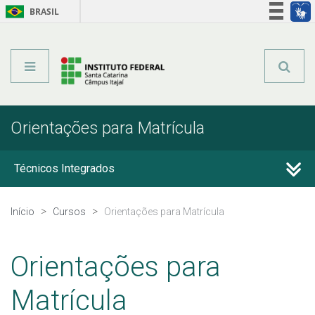
BRASIL
Órgãos do Governo
Acesso à informação
Legislação
Orientações para Matrícula
Técnicos Integrados
Técnicos Subsequentes
Início
Cursos
Orientações para Matrícula
Qualificação Profissional e Idiomas
Orientações para
Graduação
Matrícula