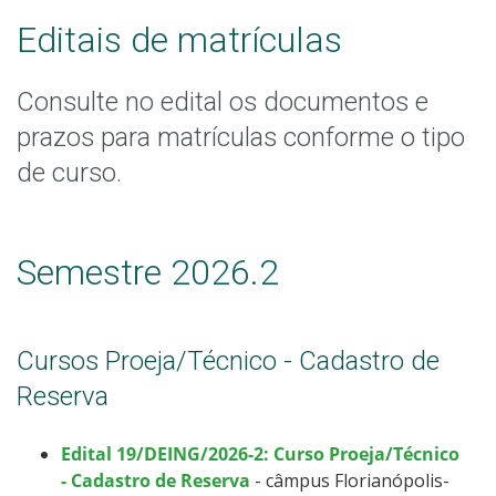
Calendário de inscrições
Editais de matrículas
Processos Seletivos
Consulte no edital os documentos e
prazos para matrículas conforme o tipo
Cotas
de curso.
Inscrições e acompanhamento
Vagas Ociosas
Semestre 2026.2
Transferências e Retornos
Cursos Proeja/Técnico - Cadastro de
Orientações para Matrícula
Reserva
Provas e Gabaritos
Edital 19/DEING/2026-2: Curso Proeja/Técnico
- Cadastro de Reserva
- câmpus Florianópolis-
Estatísticas dos Processos Seletivos