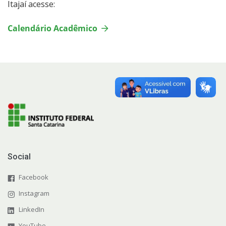
Livros e Periódicos
Itajaí acesse:
Calendário Acadêmico
Identidade Visual
Notícias
Assessoria de Imprensa
Blog do IFSC
Social
Facebook
Instagram
LinkedIn
YouTube