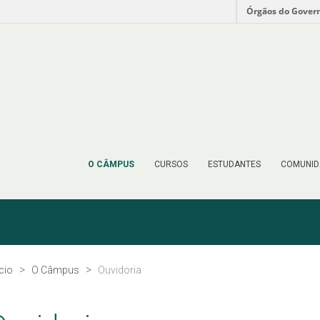
Órgãos do Gover
O CÂMPUS
CURSOS
ESTUDANTES
COMUNID
ício
O Câmpus
Ouvidoria