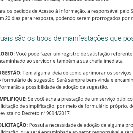
ra os pedidos de Acesso à Informação, a responsável pelo S
m 20 dias para resposta, podendo serem prorrogados por mai
uais são os tipos de manifestações que po
LOGIO:
Você pode fazer um registro de satisfação referente 
caminhado ao servidor e também a sua chefia imediata.
UGESTÃO
: Tem alguma ideia de como aprimorar os serviços d
 formulário de sugestão. Será sempre bem-vinda e encamin
formarão a possibilidade de adoção da sugestão.
IMPLIFIQUE:
Se você acha a prestação de um serviço público
licitação de simplificação, por meio de formulário próprio,
evista no Decreto nº 9094/2017.
OLICITAÇÃO:
Possui a necessidade de adoção de alguma pro
licitação, que será encaminhada ao setor responsável e ser