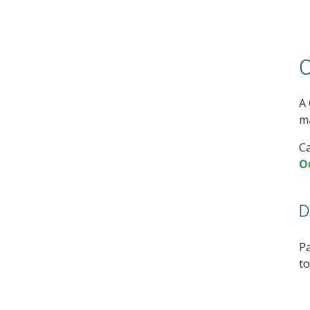
C
A 
ma
Ca
O
D
Pa
to