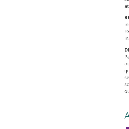
at
R
in
re
in
D
Pa
ou
qu
se
s
o
A