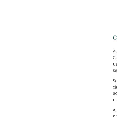
C
Ao
Ca
us
se
Se
câ
ao
ne
A 
pr