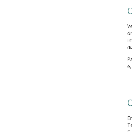
C
V
ó
i
di
Pa
e,
C
En
Te