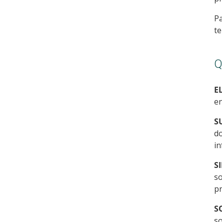
Pa
te
Q
E
en
S
do
in
S
so
pr
S
so