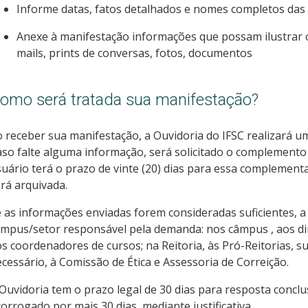
Informe datas, fatos detalhados e nomes completos das 
Anexe à manifestação informações que possam ilustrar o
mails, prints de conversas, fotos, documentos
omo será tratada sua manifestação?
 receber sua manifestação, a Ouvidoria do IFSC realizará u
so falte alguma informação, será solicitado o complemento
uário terá o prazo de vinte (20) dias para essa complement
rá arquivada.
 as informações enviadas forem consideradas suficientes, 
mpus/setor responsável pela demanda: nos câmpus , aos dir
s coordenadores de cursos; na Reitoria, às Pró-Reitorias, s
cessário, à Comissão de Ética e Assessoria de Correição.
Ouvidoria tem o prazo legal de 30 dias para resposta concl
orrogado por mais 30 dias, mediante justificativa.