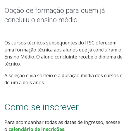
Graduação
Opção de formação para quem já
Especialização
concluiu o ensino médio
Mestrado
Os cursos técnicos subsequentes do IFSC oferecem
Educação a Distância
uma formação técnica aos alunos que já concluíram o
Ensino Médio. O aluno concluinte recebe o diploma de
Todos os Cursos
técnico.
A seleção é via sorteio e a duração média dos cursos é
de um a dois anos.
Processo de Inscrição
Como se inscrever
Resultados
Para acompanhar todas as datas de ingresso, acesse
Resultados Vagas Remanescentes
o
calendário de inscrições
.