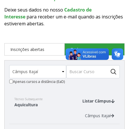
Como posso estudar no IFSC?
Deixe seus dados no nosso
Cadastro de
Interesse
para receber um e-mail quando as inscrições
Calendário de inscrições
estiverem abertas
.
Processos Seletivos
Inscrições abertas
Todos os cursos
Cotas
Inscrições e acompanhamento
Apenas cursos a distância (EaD)
Vagas Ociosas
Transferências e Retornos
Técnico Subsequente
Listar Câmpus
Aquicultura
Orientações para Matrícula
Câmpus Itajaí
Provas e Gabaritos