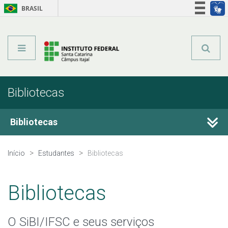
BRASIL
Órgãos do Governo
Acesso à informação
Legislação
Bibliotecas
Bibliotecas
Horário de funcionamento
Início
Estudantes
Bibliotecas
Acervo Virtual
Bibliotecas
Portal Capes
O SiBI/IFSC e seus serviços