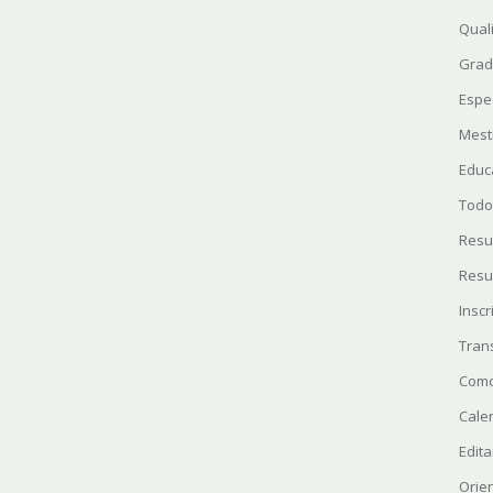
Quali
Grad
Espe
Mest
Educ
Todo
Resu
Resu
Insc
Tran
Como
Cale
Edita
Orie