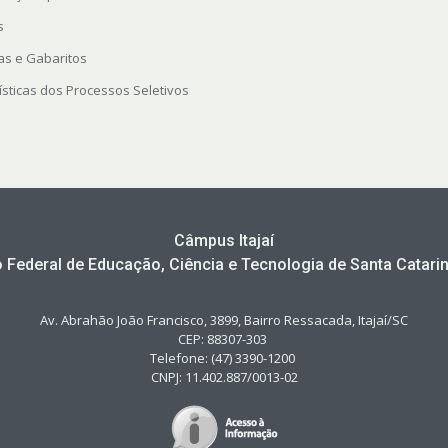
s
as e Gabaritos
ísticas dos Processos Seletivos
Câmpus Itajaí
to Federal de Educação, Ciência e Tecnologia de Santa Catarin
Av. Abrahão João Francisco, 3899, Bairro Ressacada, Itajaí/SC
CEP: 88307-303
Telefone: (47) 3390-1200
CNPJ: 11.402.887/0013-02