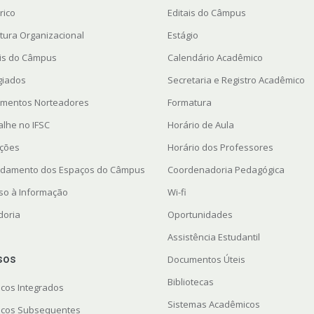
rico
Editais do Câmpus
utura Organizacional
Estágio
ais do Câmpus
Calendário Acadêmico
giados
Secretaria e Registro Acadêmico
mentos Norteadores
Formatura
alhe no IFSC
Horário de Aula
ações
Horário dos Professores
damento dos Espaços do Câmpus
Coordenadoria Pedagógica
so à Informação
Wi-fi
doria
Oportunidades
Assistência Estudantil
sos
Documentos Úteis
Bibliotecas
icos Integrados
Sistemas Acadêmicos
icos Subsequentes