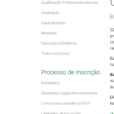
Qualificação Profissional e Idiomas
Graduação
E
Especialização
Sã
Mestrado
pr
Un
Educação a Distância
ca
Todos os Cursos
C
na
Processo de Inscrição
B
ma
Resultados
d
Resultados Vagas Remanescentes
L
es
Como posso estudar no IFSC?
-
Calendário de inscrições