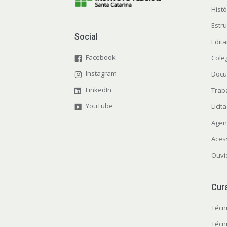
Histó
Estr
Social
Edit
Facebook
Cole
Instagram
Docu
LinkedIn
Trab
YouTube
Licit
Agen
Aces
Ouvi
Cur
Técn
Técn