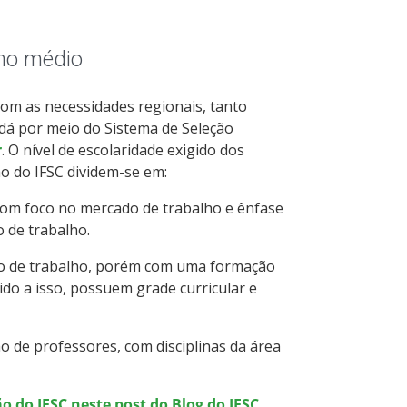
ino médio
com as necessidades regionais, tanto
 dá por meio do Sistema de Seleção
r
. O nível de escolaridade exigido dos
o do IFSC dividem-se em:
om foco no mercado de trabalho e ênfase
o de trabalho.
o de trabalho, porém com uma formação
do a isso, possuem grade curricular e
 de professores, com disciplinas da área
o do IFSC neste post do Blog do IFSC