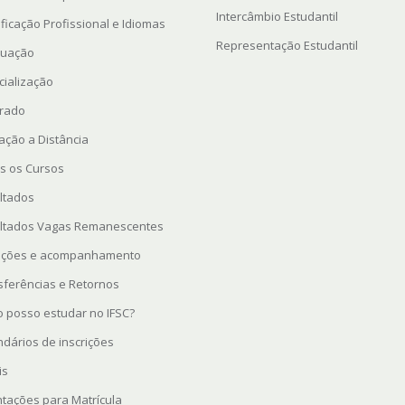
Intercâmbio Estudantil
ficação Profissional e Idiomas
Representação Estudantil
uação
cialização
rado
ação a Distância
s os Cursos
ltados
ltados Vagas Remanescentes
rições e acompanhamento
sferências e Retornos
 posso estudar no IFSC?
ndários de inscrições
is
ntações para Matrícula