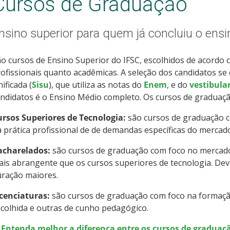
Cursos de Graduação
nsino superior para quem já concluiu o ens
o cursos de Ensino Superior do IFSC, escolhidos de acordo 
ofissionais quanto acadêmicas. A seleção dos candidatos se
ificada (
Sisu
), que utiliza as notas do
Enem
, e do
vestibula
ndidatos é o Ensino Médio completo. Os cursos de graduaçã
ursos Superiores de Tecnologia:
são cursos de graduação c
 prática profissional de de demandas específicas do mercad
acharelados:
são cursos de graduação com foco no mercad
is abrangente que os cursos superiores de tecnologia. Devi
uração maiores.
icenciaturas:
são cursos de graduação com foco na formação
colhida e outras de cunho pedagógico.
> Entenda melhor a diferença entre os cursos de graduaçã