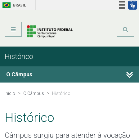
BRASIL
Órgãos do Governo
Acesso à informação
Legislação
Histórico
O Câmpus
Histórico
Início
O Câmpus
Histórico
Estrutura Organizacional
Histórico
Editais do Câmpus
Câmpus surgiu para atender à vocação