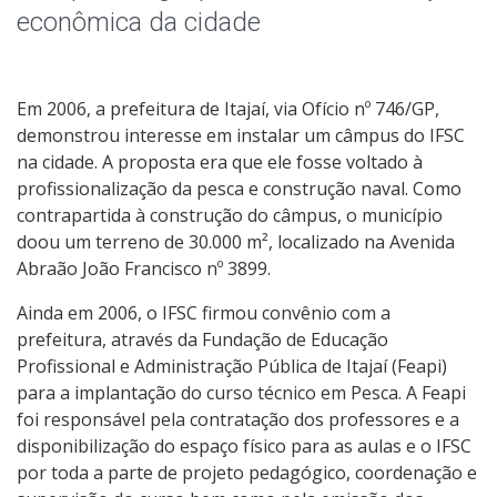
Colegiados
econômica da cidade
Documentos Norteadores
Em 2006, a prefeitura de Itajaí, via Ofício nº 746/GP,
Trabalhe no IFSC
demonstrou interesse em instalar um câmpus do IFSC
na cidade. A proposta era que ele fosse voltado à
Licitações
profissionalização da pesca e construção naval. Como
contrapartida à construção do câmpus, o município
Agendamento dos Espaços do Câmpus
doou um terreno de 30.000 m², localizado na Avenida
Abraão João Francisco nº 3899.
Acesso à Informação
Ainda em 2006, o IFSC firmou convênio com a
prefeitura, através da Fundação de Educação
Ouvidoria
Profissional e Administração Pública de Itajaí (Feapi)
para a implantação do curso técnico em Pesca. A Feapi
foi responsável pela contratação dos professores e a
disponibilização do espaço físico para as aulas e o IFSC
por toda a parte de projeto pedagógico, coordenação e