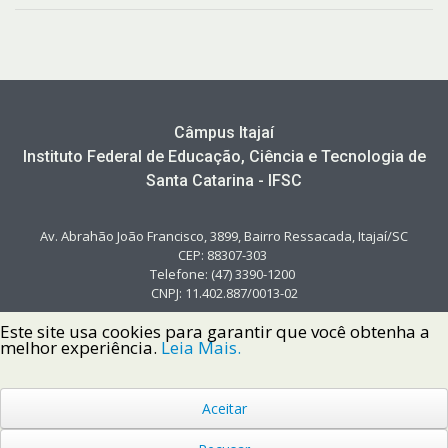
Câmpus Itajaí
Instituto Federal de Educação, Ciência e Tecnologia de
Santa Catarina - IFSC
Av. Abrahão João Francisco, 3899, Bairro Ressacada, Itajaí/SC
CEP: 88307-303
Telefone: (47) 3390-1200
CNPJ: 11.402.887/0013-02
Este site usa cookies para garantir que você obtenha a
melhor experiência.
Leia Mais.
Aceitar
Copyright © 2022 Instituto Federal de Santa Catarina IFSC
Todos os Direitos Reservados.