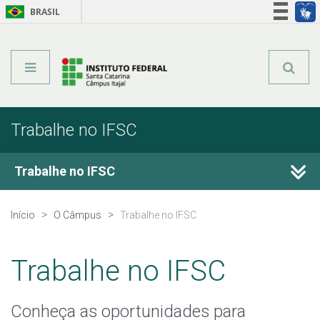
BRASIL
Órgãos do Governo
Acesso à informação
Legislação
Trabalhe no IFSC
Trabalhe no IFSC
Concursos Públicos
Início
O Câmpus
Trabalhe no IFSC
Contratações Temporárias
Trabalhe no IFSC
Movimentação de Servidores
Conheça as oportunidades para