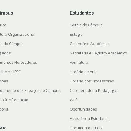
âmpus
Estudantes
rico
Editais do Câmpus
utura Organizacional
Estágio
ais do Câmpus
Calendário Acadêmico
giados
Secretaria e Registro Acadêmico
mentos Norteadores
Formatura
alhe no IFSC
Horário de Aula
ações
Horário dos Professores
damento dos Espaços do Câmpus
Coordenadoria Pedagógica
so à Informação
Wi-fi
doria
Oportunidades
Assistência Estudantil
sos
Documentos Úteis