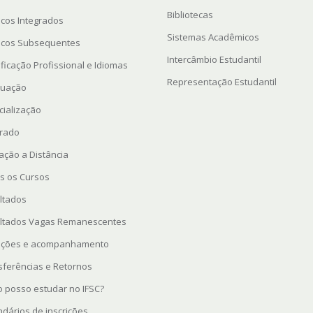
Bibliotecas
icos Integrados
Sistemas Acadêmicos
icos Subsequentes
Intercâmbio Estudantil
ficação Profissional e Idiomas
Representação Estudantil
uação
cialização
rado
ação a Distância
s os Cursos
ltados
ltados Vagas Remanescentes
rições e acompanhamento
sferências e Retornos
 posso estudar no IFSC?
ndários de inscrições