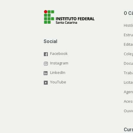
O C
Histó
Estr
Social
Edit
Facebook
Cole
Instagram
Docu
LinkedIn
Trab
YouTube
Licit
Agen
Aces
Ouvi
Cur