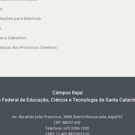
is
ntações para Matrícula
s
as e Gabaritos
ísticas dos Processos Seletivos
Câmpus Itajaí
to Federal de Educação, Ciência e Tecnologia de Santa Catarin
Av. Abrahão João Francisco, 3899, Bairro Ressacada, Itajaí/SC
CEP: 88307-303
Telefone: (47) 3390-1200
CNPJ: 11.402.887/0013-02