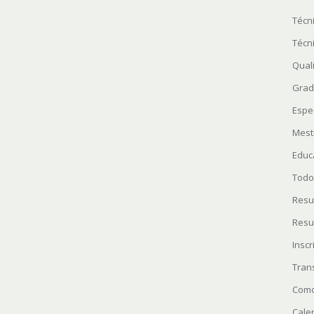
Técn
Técn
Quali
Grad
Espe
Mest
Educ
Todo
Resu
Resu
Insc
Tran
Como
Cale