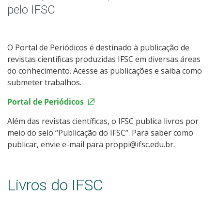
Identidade Visual
pelo IFSC
Notícias
O Portal de Periódicos é destinado à publicação de
Assessoria de Imprensa
revistas científicas produzidas IFSC em diversas áreas
do conhecimento. Acesse as publicações e saiba como
Blog do IFSC
submeter trabalhos.
Portal de Periódicos
Além das revistas científicas, o IFSC publica livros por
meio do selo “Publicação do IFSC”. Para saber como
publicar, envie e-mail para proppi@ifsc.edu.br.
Livros do IFSC