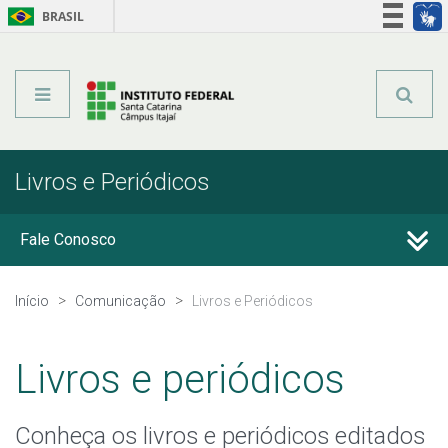
BRASIL
Órgãos do Governo
Acesso à informação
Legislação
Livros e Periódicos
Fale Conosco
Perguntas frequentes
Início
Comunicação
Livros e Periódicos
Calendário de Eventos
Livros e periódicos
Livros e Periódicos
Conheça os livros e periódicos editados