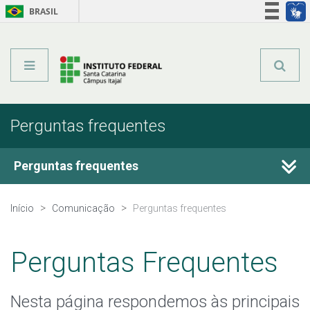
BRASIL
Órgãos do Governo
Acesso à informação
Legislação
Perguntas frequentes
Perguntas frequentes
Conheça o IFSC
Início
Comunicação
Perguntas frequentes
Quero estudar no IFSC
Perguntas Frequentes
Cursos ofertados pelo IFSC
Nesta página respondemos às principais