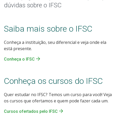
Sou/fui estudante do IFSC
dúvidas sobre o IFSC
Assistência estudantil
Saiba mais sobre o IFSC
Certificação do Ensino Médio
Conheça a instituição, seu diferencial e veja onde ela
Quero trabalhar no IFSC
está presente.
Quero ser fornecedor do IFSC
Conheça o IFSC
Fale com o IFSC
Conheça os cursos do IFSC
Quer estudar no IFSC? Temos um curso para você! Veja
os cursos que ofertamos e quem pode fazer cada um.
Cursos ofertados pelo IFSC