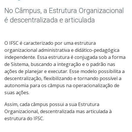
Colegiados
No Câmpus, a Estrutura Organizacional
Documentos Norteadores
é descentralizada e articulada
Trabalhe no IFSC
O IFSC é caracterizado por uma estrutura
Licitações
organizacional administrativa e didático-pedagógica
independente. Essa estrutura é conjugada sob a forma
Agendamento dos Espaços do Câmpus
de Sistema, buscando a integração e o padrão nas
ações de planejar e executar. Esse modelo possibilita a
descentralização, flexibilizando e tornando possível a
Acesso à Informação
autonomia para os câmpus na operacionalização de
suas ações.
Ouvidoria
Assim, cada câmpus possui a sua Estrutura
Organizacional, descentralizada mas articulada à
estrutura do IFSC.