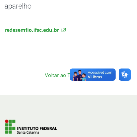
Secretaria e Registro Acadêmico
aparelho
Formatura
redesemfio.ifsc.edu.br
Horário de Aula
Horário dos Professores
Coordenadoria Pedagógica
Voltar ao Topo
Wi-fi
Oportunidades
Assistência Estudantil
Documentos Úteis