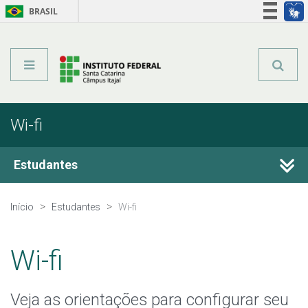
BRASIL
Órgãos do Governo
Acesso à informação
Legislação
Wi-fi
Estudantes
Editais do Câmpus
Início
Estudantes
Wi-fi
Estágio
Wi-fi
Calendário Acadêmico
Veja as orientações para configurar seu