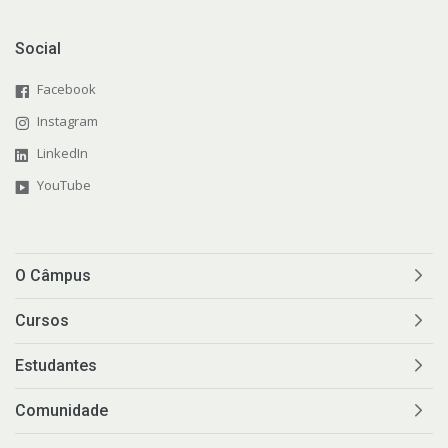
Bibliotecas
Social
Sistemas Acadêmicos
Facebook
Instagram
Intercâmbio Estudantil
LinkedIn
YouTube
Representação Estudantil
O Câmpus
Cursos
Estudantes
Comunidade