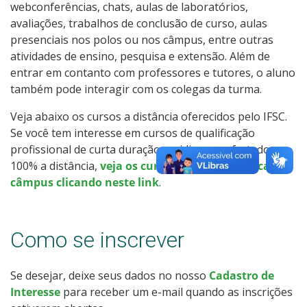
webconferências, chats, aulas de laboratórios,
Como posso estudar no IFSC?
avaliações, trabalhos de conclusão de curso, aulas
presenciais nos polos ou nos câmpus, entre outras
Calendário de inscrições
atividades de ensino, pesquisa e extensão. Além de
entrar em contanto com professores e tutores, o aluno
Processos Seletivos
também pode interagir com os colegas da turma.
Veja abaixo os cursos a distância oferecidos pelo IFSC.
Cotas
Se você tem interesse em cursos de qualificação
profissional de curta duração ou idiomas, ofertados
Inscrições e acompanhamento
100% a distância,
veja os cursos oferecidos em cada
câmpus clicando neste link
.
Vagas Ociosas
Transferências e Retornos
Como se inscrever
Orientações para Matrícula
Se desejar, deixe seus dados no nosso
Cadastro de
Interesse
para receber um e-mail quando as inscrições
Provas e Gabaritos