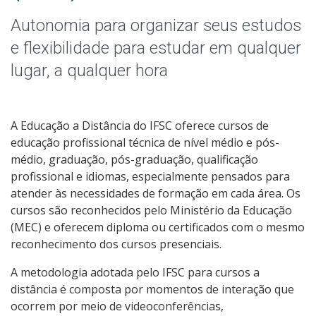
Graduação
Autonomia para organizar seus estudos
Especialização
e flexibilidade para estudar em qualquer
lugar, a qualquer hora
Mestrado
Educação a Distância
A Educação a Distância do IFSC oferece cursos de
educação profissional técnica de nível médio e pós-
Todos os Cursos
médio, graduação, pós-graduação, qualificação
profissional e idiomas, especialmente pensados para
atender às necessidades de formação em cada área. Os
cursos são reconhecidos pelo Ministério da Educação
Processo de Inscrição
(MEC) e oferecem diploma ou certificados com o mesmo
reconhecimento dos cursos presenciais.
Resultados
A metodologia adotada pelo IFSC para cursos a
distância é composta por momentos de interação que
Resultados Vagas Remanescentes
ocorrem por meio de videoconferências,