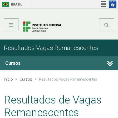
BRASIL
Órgãos do Governo
Acesso à informação
Legislação
Resultados Vagas Remanescentes
Cursos
Técnicos Integrados
Início
Cursos
Resultados Vagas Remanescentes
Técnicos Subsequentes
Resultados de Vagas
Qualificação Profissional e Idiomas
Remanescentes