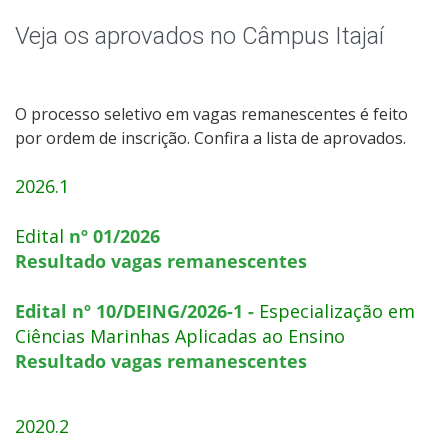
Graduação
Veja os aprovados no Câmpus Itajaí
Especialização
Mestrado
O processo seletivo em vagas remanescentes é feito
por ordem de inscrição. Confira a lista de aprovados.
Educação a Distância
2026.1
Todos os Cursos
Edital
nº 01/2026
Resultado vagas remanescentes
Processo de Inscrição
Edital nº 10/DEING/2026-1
-
Especialização em
Ciências Marinhas Aplicadas ao Ensino
Resultado vagas remanescentes
Resultados
Resultados Vagas Remanescentes
2020.2