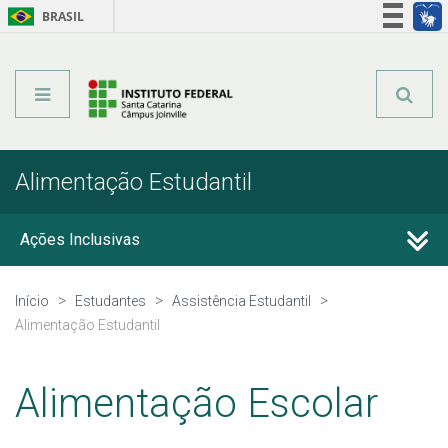
BRASIL
Órgãos do Governo
Acesso à informação
Legislação
Alimentação Estudantil
Ações Inclusivas
IVS
Início
Estudantes
Assistência Estudantil
Alimentação Estudantil
Apoio a eventos
Alimentação Escolar
PAEVS