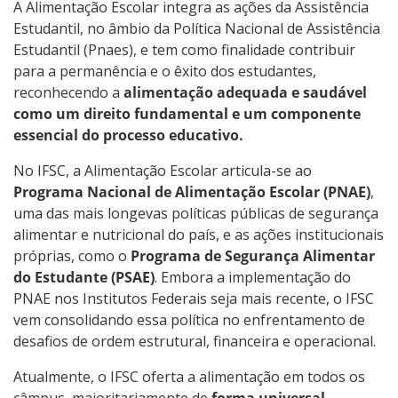
Auxílio Moradia
A Alimentação Escolar integra as ações da Assistência
Estudantil, no âmbio da Política Nacional de Assistência
Estudantil (Pnaes), e tem como finalidade contribuir
Alimentação Estudantil
para a permanência e o êxito dos estudantes,
reconhecendo a
alimentação adequada e saudável
Contatos
como um direito fundamental e um componente
essencial do processo educativo.
No IFSC, a Alimentação Escolar articula-se ao
Programa Nacional de Alimentação Escolar (PNAE)
,
uma das mais longevas políticas públicas de segurança
alimentar e nutricional do país, e as ações institucionais
próprias, como o
Programa de Segurança Alimentar
do Estudante (PSAE)
. Embora a implementação do
PNAE nos Institutos Federais seja mais recente, o IFSC
vem consolidando essa política no enfrentamento de
desafios de ordem estrutural, financeira e operacional.
Atualmente, o IFSC oferta a alimentação em todos os
câmpus, majoritariamente de
forma universal
,