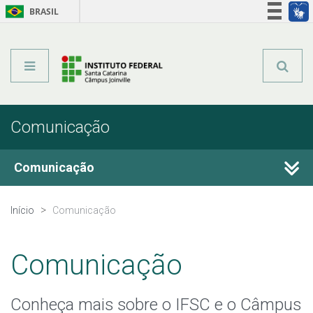
BRASIL
Órgãos do Governo
Acesso à informação
Legislação
Comunicação
Comunicação
Fale Conosco
Início
Comunicação
Perguntas frequentes
Comunicação
Calendário de Eventos
Conheça mais sobre o IFSC e o Câmpus