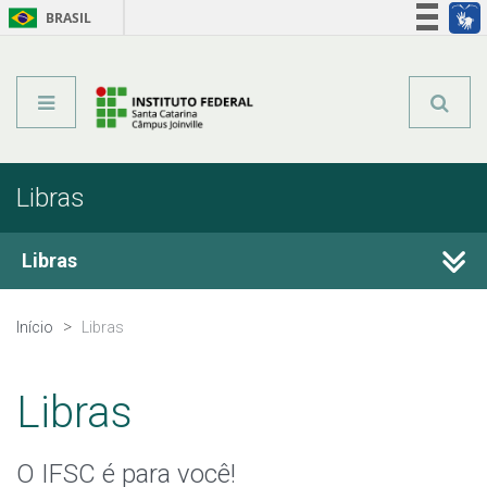
BRASIL
Órgãos do Governo
Acesso à informação
Legislação
Libras
Libras
Sobre o IFSC
Início
Libras
Estude no IFSC
Libras
O IFSC é para você!