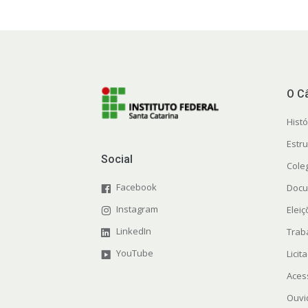
O C
Histó
Estr
Social
Cole
Facebook
Docu
Instagram
Elei
LinkedIn
Trab
YouTube
Licit
Aces
Ouvi