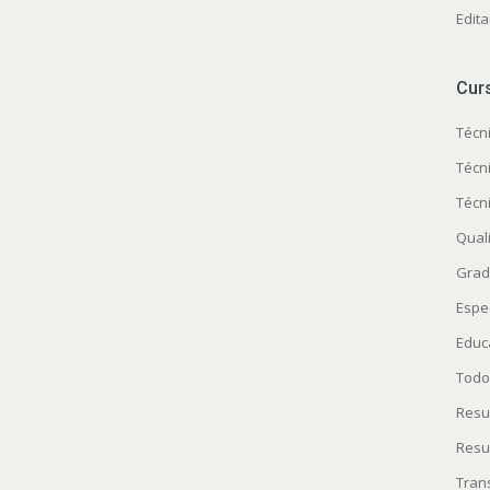
Edita
Cur
Técn
Técn
Técn
Quali
Grad
Espe
Educ
Todo
Resu
Resu
Tran