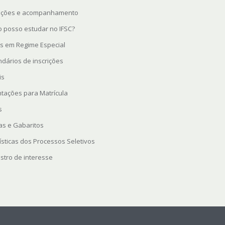
rições e acompanhamento
 posso estudar no IFSC?
s em Regime Especial
ndários de inscrições
is
ntações para Matrícula
s
as e Gabaritos
ísticas dos Processos Seletivos
stro de interesse