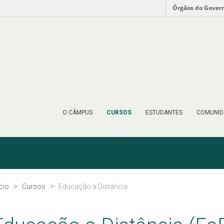
Órgãos do Gover
O CÂMPUS
CURSOS
ESTUDANTES
COMUNID
ício
Cursos
Educação a Distância