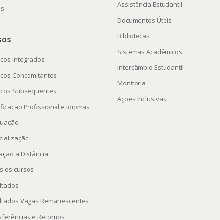
Assistência Estudantil
is
Documentos Úteis
Bibliotecas
sos
Sistemas Acadêmicos
icos Integrados
Intercâmbio Estudantil
icos Concomitantes
Monitoria
icos Subsequentes
Ações Inclusivas
ficação Profissional e Idiomas
uação
cialização
ação a Distância
s os cursos
ltados
ltados Vagas Remanescentes
sferências e Retornos