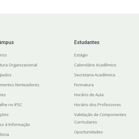
âmpus
Estudantes
rico
Estágio
utura Organizacional
Calendário Acadêmico
giados
Secretaria Acadêmica
mentos Norteadores
Formatura
ções
Horário de Aula
alhe no IFSC
Horário dos Professores
ações
Validação de Componentes
Curriculares
so à Informação
Oportunidades
doria