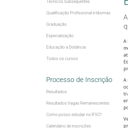
Técnicos Subsequentes
Qualificação Profissional e Idiomas
A
Graduação
q
Especialização
A 
Educação a Distância
mé
at
Todos os cursos
E
pr
Processo de Inscrição
A 
oc
Resultados
tr
en
Resultados Vagas Remanescentes
po
Como posso estudar no IFSC?
Ve
pr
Calendário de inscrições