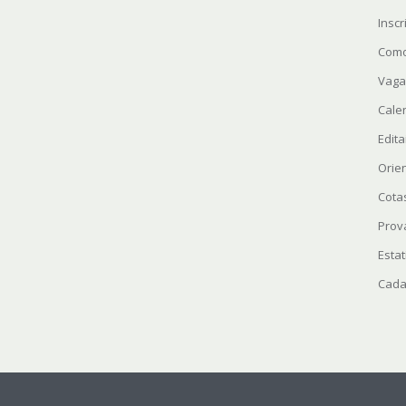
Insc
Como
Vaga
Cale
Edita
Orie
Cota
Prov
Estat
Cada