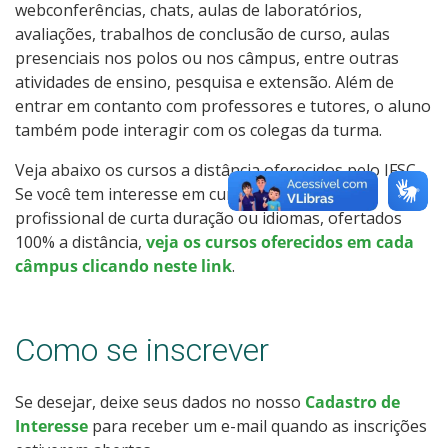
webconferências, chats, aulas de laboratórios,
Como posso estudar no IFSC?
avaliações, trabalhos de conclusão de curso, aulas
presenciais nos polos ou nos câmpus, entre outras
Calendário de inscrições
atividades de ensino, pesquisa e extensão. Além de
entrar em contanto com professores e tutores, o aluno
Processos Seletivos
também pode interagir com os colegas da turma.
Veja abaixo os cursos a distância oferecidos pelo IFSC.
Cotas
Se você tem interesse em cursos de qualificação
profissional de curta duração ou idiomas, ofertados
Inscrições e acompanhamento
100% a distância,
veja os cursos oferecidos em cada
câmpus clicando neste link
.
Orientações para Matrícula
Transferências e Retornos
Como se inscrever
Vagas em Regime Especial
Se desejar, deixe seus dados no nosso
Cadastro de
Interesse
para receber um e-mail quando as inscrições
Provas e Gabaritos