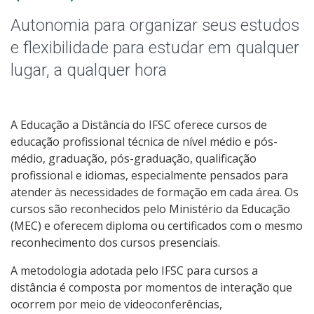
Qualificação Profissional e Idiomas
Autonomia para organizar seus estudos
Graduação
e flexibilidade para estudar em qualquer
lugar, a qualquer hora
Especialização
Educação a Distância
A Educação a Distância do IFSC oferece cursos de
educação profissional técnica de nível médio e pós-
Todos os cursos
médio, graduação, pós-graduação, qualificação
profissional e idiomas, especialmente pensados para
atender às necessidades de formação em cada área. Os
cursos são reconhecidos pelo Ministério da Educação
Processo de Inscrição
(MEC) e oferecem diploma ou certificados com o mesmo
reconhecimento dos cursos presenciais.
Resultados
A metodologia adotada pelo IFSC para cursos a
distância é composta por momentos de interação que
Resultados Vagas Remanescentes
ocorrem por meio de videoconferências,