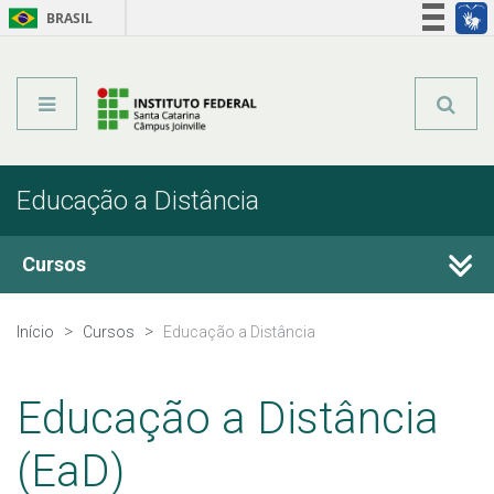
BRASIL
Órgãos do Governo
Acesso à informação
Legislação
Educação a Distância
Cursos
Técnicos Integrados
Início
Cursos
Educação a Distância
Técnicos Concomitantes
Educação a Distância
Técnicos Subsequentes
(EaD)