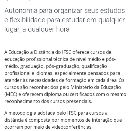
Qualificação Profissional e Idiomas
Autonomia para organizar seus estudos
Graduação
e flexibilidade para estudar em qualquer
lugar, a qualquer hora
Especialização
Educação a Distância
A Educação a Distância do IFSC oferece cursos de
educação profissional técnica de nível médio e pós-
Todos os cursos
médio, graduação, pós-graduação, qualificação
profissional e idiomas, especialmente pensados para
atender às necessidades de formação em cada área. Os
cursos são reconhecidos pelo Ministério da Educação
Processo de Inscrição
(MEC) e oferecem diploma ou certificados com o mesmo
reconhecimento dos cursos presenciais.
Resultados
A metodologia adotada pelo IFSC para cursos a
distância é composta por momentos de interação que
Resultados Vagas Remanescentes
ocorrem por meio de videoconferências,