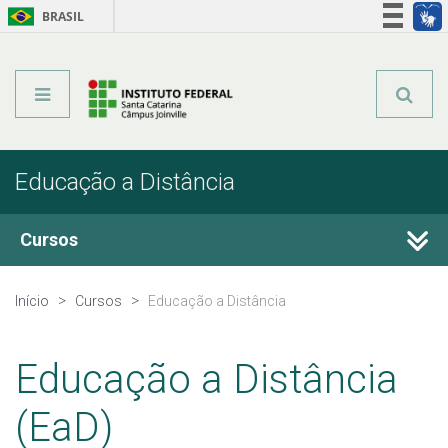
BRASIL
Órgãos do Governo
Acesso à informação
Legislação
Educação a Distância
Cursos
Técnicos Integrados
Início
Cursos
Educação a Distância
Técnicos Concomitantes
Educação a Distância
Técnicos Subsequentes
(EaD)