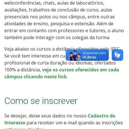
webconferências, chats, aulas de laboratórios,
Como posso estudar no IFSC?
avaliações, trabalhos de conclusão de curso, aulas
presenciais nos polos ou nos câmpus, entre outras
Calendário de inscrições
atividades de ensino, pesquisa e extensão. Além de
entrar em contanto com professores e tutores, o aluno
Processos Seletivos
também pode interagir com os colegas da turma.
Veja abaixo os cursos a distância oferecidos pelo IFSC.
Cotas
Se você tem interesse em cursos de qualificação
profissional de curta duração ou idiomas, ofertados
Inscrições e acompanhamento
100% a distância,
veja os cursos oferecidos em cada
câmpus clicando neste link
.
Orientações para Matrícula
Transferências e Retornos
Como se inscrever
Vagas em Regime Especial
Se desejar, deixe seus dados no nosso
Cadastro de
Interesse
para receber um e-mail quando as inscrições
Provas e Gabaritos