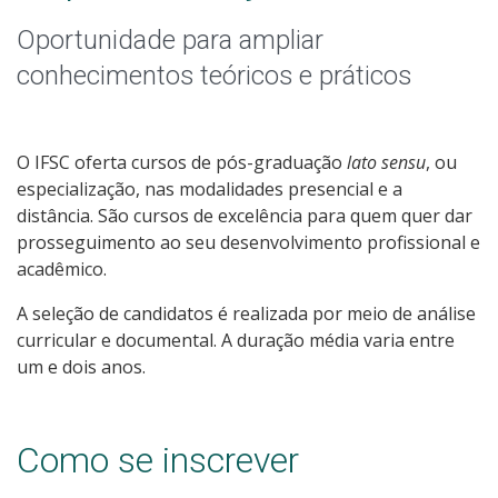
Qualificação Profissional e Idiomas
Oportunidade para ampliar
Graduação
conhecimentos teóricos e práticos
Especialização
O IFSC oferta cursos de pós-graduação
lato sensu
, ou
Educação a Distância
especialização, nas modalidades presencial e a
distância. São cursos de excelência para quem quer dar
Todos os cursos
prosseguimento ao seu desenvolvimento profissional e
acadêmico.
A seleção de candidatos é realizada por meio de análise
Processo de Inscrição
curricular e documental. A duração média varia entre
um e dois anos.
Resultados
Como se inscrever
Resultados Vagas Remanescentes