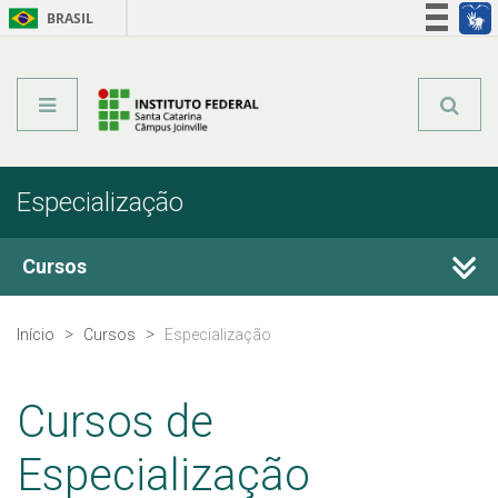
BRASIL
Órgãos do Governo
Acesso à informação
Legislação
Especialização
Cursos
Técnicos Integrados
Início
Cursos
Especialização
Técnicos Concomitantes
Cursos de
Técnicos Subsequentes
Especialização