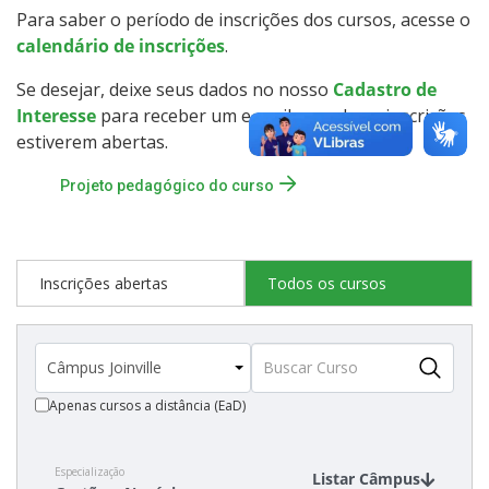
Para saber o período de inscrições dos cursos, acesse o
Como posso estudar no IFSC?
calendário de inscrições
.
Calendário de inscrições
Se desejar, deixe seus dados no nosso
Cadastro de
Interesse
para receber um e-mail quando as inscrições
Processos Seletivos
estiverem abertas.
Projeto pedagógico do curso
Cotas
Inscrições e acompanhamento
Inscrições abertas
Todos os cursos
Orientações para Matrícula
Transferências e Retornos
Apenas cursos a distância (EaD)
Vagas em Regime Especial
Especialização
Listar Câmpus
Provas e Gabaritos