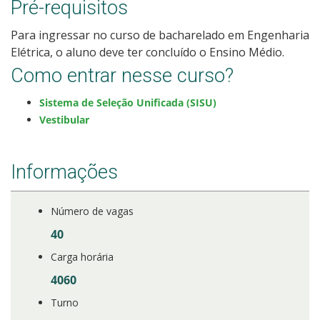
Pré-requisitos
Para ingressar no curso de bacharelado em Engenharia
Estatísticas dos Processos Seletivos
Elétrica, o aluno deve ter concluído o Ensino Médio.
Como entrar nesse curso?
Cadastro de interesse
Sistema de Seleção Unificada (SISU)
Vestibular
Informações
Número de vagas
40
Carga horária
4060
Turno