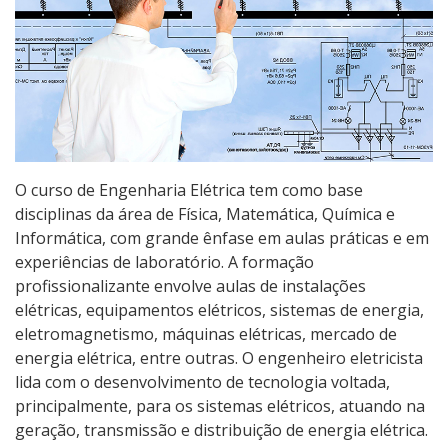
Qualificação Profissional e Idiomas
Graduação
Especialização
Educação a Distância
O curso de Engenharia Elétrica tem como base
disciplinas da área de Física, Matemática, Química e
Todos os cursos
Informática, com grande ênfase em aulas práticas e em
experiências de laboratório. A formação
profissionalizante envolve aulas de instalações
Processo de Inscrição
elétricas, equipamentos elétricos, sistemas de energia,
eletromagnetismo, máquinas elétricas, mercado de
energia elétrica, entre outras. O engenheiro eletricista
Resultados
lida com o desenvolvimento de tecnologia voltada,
principalmente, para os sistemas elétricos, atuando na
Resultados Vagas Remanescentes
geração, transmissão e distribuição de energia elétrica.