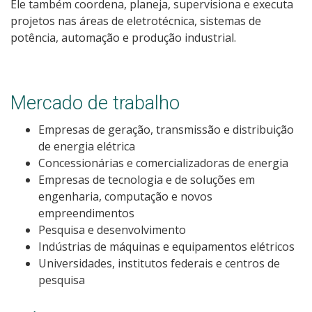
Ele também coordena, planeja, supervisiona e executa
Como posso estudar no IFSC?
projetos nas áreas de eletrotécnica, sistemas de
potência, automação e produção industrial.
Calendário de inscrições
Processos Seletivos
Mercado de trabalho
Cotas
Empresas de geração, transmissão e distribuição
de energia elétrica
Concessionárias e comercializadoras de energia
Inscrições e acompanhamento
Empresas de tecnologia e de soluções em
engenharia, computação e novos
Orientações para Matrícula
empreendimentos
Pesquisa e desenvolvimento
Transferências e Retornos
Indústrias de máquinas e equipamentos elétricos
Universidades, institutos federais e centros de
Vagas em Regime Especial
pesquisa
Provas e Gabaritos