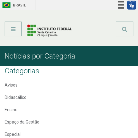
BRASIL
Órgãos do Governo
Acesso à informação
Legislação
Notícias por Categoria
Categorias
Avisos
Didascálico
Ensino
Espaço da Gestão
Especial