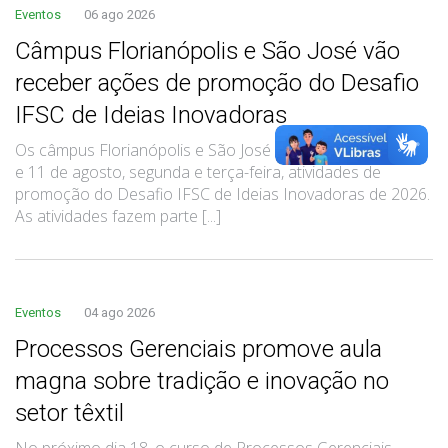
Eventos
06 ago 2026
Câmpus Florianópolis e São José vão
receber ações de promoção do Desafio
IFSC de Ideias Inovadoras
Os câmpus Florianópolis e São José recebem nos dias 10
e 11 de agosto, segunda e terça-feira, atividades de
promoção do Desafio IFSC de Ideias Inovadoras de 2026.
As atividades fazem parte [...]
Eventos
04 ago 2026
Processos Gerenciais promove aula
magna sobre tradição e inovação no
setor têxtil
No próximo dia 18, o curso de Processos Gerenciais