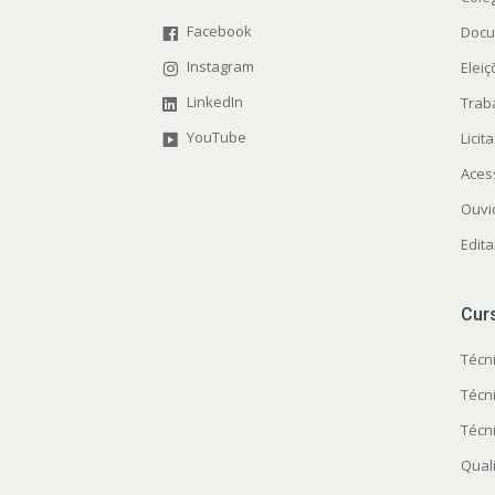
Facebook
Docu
Instagram
Elei
LinkedIn
Trab
YouTube
Licit
Aces
Ouvi
Edita
Cur
Técn
Técn
Técn
Quali