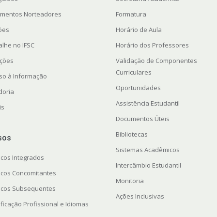
mentos Norteadores
Formatura
ções
Horário de Aula
alhe no IFSC
Horário dos Professores
ações
Validação de Componentes
Curriculares
so à Informação
Oportunidades
doria
Assistência Estudantil
is
Documentos Úteis
Bibliotecas
sos
Sistemas Acadêmicos
icos Integrados
Intercâmbio Estudantil
icos Concomitantes
Monitoria
icos Subsequentes
Ações Inclusivas
ficação Profissional e Idiomas