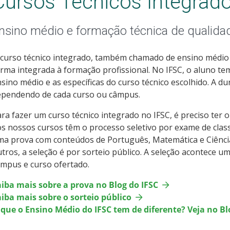
Cursos Técnicos Integrad
nsino médio e formação técnica de qualida
curso técnico integrado, também chamado de ensino médio t
rma integrada à formação profissional. No IFSC, o aluno tem
sino médio e as específicas do curso técnico escolhido. A du
ependendo de cada curso ou câmpus.
ra fazer um curso técnico integrado no IFSC, é preciso ter
s nossos cursos têm o processo seletivo por exame de class
ma prova com conteúdos de Português, Matemática e Ciênc
tros, a seleção é por sorteio público. A seleção acontece 
mpus e curso ofertado.
aiba mais sobre a prova no Blog do IFSC
iba mais sobre o sorteio público
 que o Ensino Médio do IFSC tem de diferente? Veja no Bl