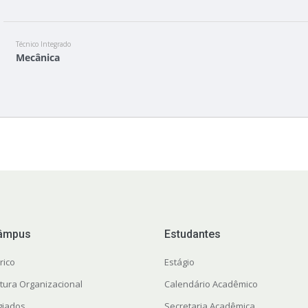
Técnico Integrado
Mecânica
âmpus
Estudantes
rico
Estágio
utura Organizacional
Calendário Acadêmico
giados
Secretaria Acadêmica