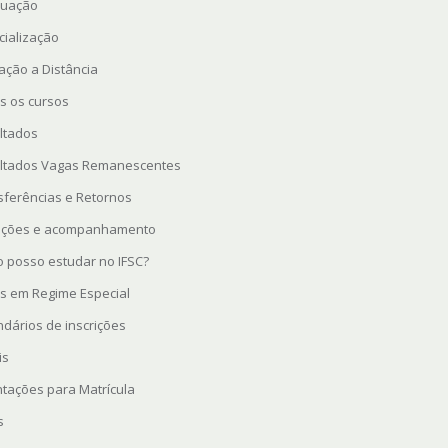
uação
cialização
ação a Distância
s os cursos
ltados
ltados Vagas Remanescentes
sferências e Retornos
rições e acompanhamento
 posso estudar no IFSC?
s em Regime Especial
ndários de inscrições
is
ntações para Matrícula
s