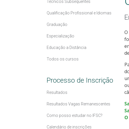
Técnicos Subsequentes
Qualificação Profissional e Idiomas
E
Graduação
O 
Especialização
fo
en
Educação a Distância
d
Todos os cursos
Pa
do
u
Processo de Inscrição
ou
câ
Resultados
S
Resultados Vagas Remanescentes
Sa
Como posso estudar no IFSC?
O
Calendário de inscrições