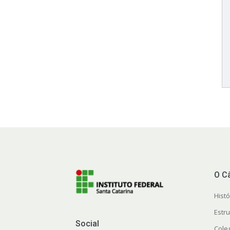
O C
Histó
Estr
Social
Cole