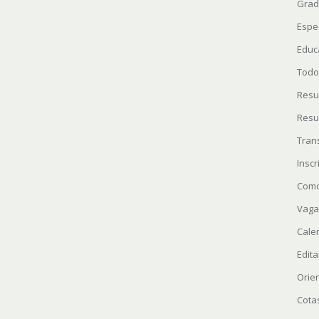
Grad
Espe
Educ
Todo
Resu
Resu
Tran
Insc
Como
Vaga
Cale
Edita
Orie
Cota