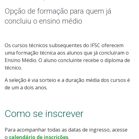
Qualificação Profissional e Idiomas
Opção de formação para quem já
Graduação
concluiu o ensino médio
Especialização
Os cursos técnicos subsequentes do IFSC oferecem
Educação a Distância
uma formação técnica aos alunos que já concluíram o
Ensino Médio. O aluno concluinte recebe o diploma de
Todos os cursos
técnico.
A seleção é via sorteio e a duração média dos cursos é
de um a dois anos.
Processo de Inscrição
Como se inscrever
Resultados
Para acompanhar todas as datas de ingresso, acesse
Resultados Vagas Remanescentes
o
calendário de inscrições
.