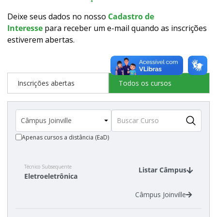
Como posso estudar no IFSC?
Deixe seus dados no nosso
Cadastro de
Interesse
para receber um e-mail quando as inscrições
Calendário de inscrições
estiverem abertas
.
Processos Seletivos
Inscrições abertas
Todos os cursos
Cotas
Inscrições e acompanhamento
Apenas cursos a distância (EaD)
Orientações para Matrícula
Transferências e Retornos
Técnico Subsequente
Listar Câmpus
Eletroeletrônica
Vagas em Regime Especial
Câmpus Joinville
Provas e Gabaritos