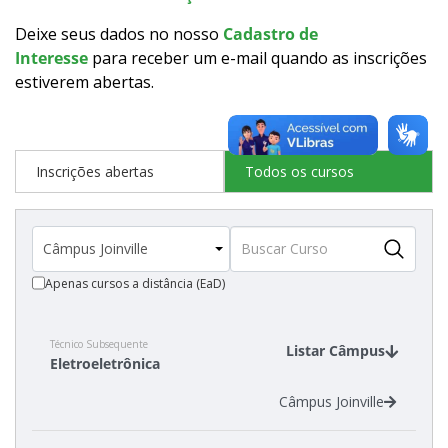
Como posso estudar no IFSC?
Deixe seus dados no nosso
Cadastro de
Interesse
para receber um e-mail quando as inscrições
Calendário de inscrições
estiverem abertas
.
Processos Seletivos
Inscrições abertas
Todos os cursos
Cotas
Inscrições e acompanhamento
Apenas cursos a distância (EaD)
Orientações para Matrícula
Transferências e Retornos
Técnico Subsequente
Listar Câmpus
Eletroeletrônica
Vagas em Regime Especial
Câmpus Joinville
Provas e Gabaritos