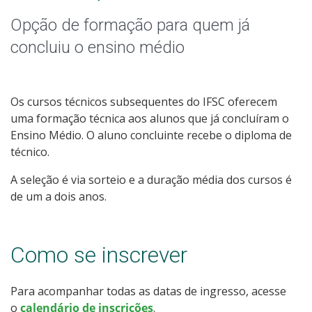
Qualificação Profissional e Idiomas
Opção de formação para quem já
Graduação
concluiu o ensino médio
Especialização
Os cursos técnicos subsequentes do IFSC oferecem
Educação a Distância
uma formação técnica aos alunos que já concluíram o
Ensino Médio. O aluno concluinte recebe o diploma de
Todos os cursos
técnico.
A seleção é via sorteio e a duração média dos cursos é
de um a dois anos.
Processo de Inscrição
Como se inscrever
Resultados
Para acompanhar todas as datas de ingresso, acesse
Resultados Vagas Remanescentes
o
calendário de inscrições
.