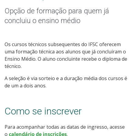
Qualificação Profissional e Idiomas
Opção de formação para quem já
Graduação
concluiu o ensino médio
Especialização
Os cursos técnicos subsequentes do IFSC oferecem
Educação a Distância
uma formação técnica aos alunos que já concluíram o
Ensino Médio. O aluno concluinte recebe o diploma de
Todos os cursos
técnico.
A seleção é via sorteio e a duração média dos cursos é
de um a dois anos.
Processo de Inscrição
Como se inscrever
Resultados
Para acompanhar todas as datas de ingresso, acesse
Resultados Vagas Remanescentes
o
calendário de inscrições
.