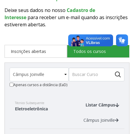
Como posso estudar no IFSC?
Deixe seus dados no nosso
Cadastro de
Interesse
para receber um e-mail quando as inscrições
Calendário de inscrições
estiverem abertas
.
Processos Seletivos
Inscrições abertas
Todos os cursos
Cotas
Inscrições e acompanhamento
Apenas cursos a distância (EaD)
Orientações para Matrícula
Transferências e Retornos
Técnico Subsequente
Listar Câmpus
Eletroeletrônica
Vagas em Regime Especial
Câmpus Joinville
Provas e Gabaritos