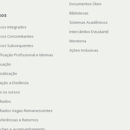
Documentos Úteis
Bibliotecas
sos
Sistemas Acadêmicos
icos Integrados
Intercâmbio Estudantil
icos Concomitantes
Monitoria
icos Subsequentes
Ações Inclusivas
ficação Profissional e Idiomas
uação
cialização
ação a Distância
s os cursos
ltados
ltados Vagas Remanescentes
sferências e Retornos
rições e acompanhamento