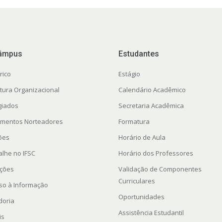
âmpus
Estudantes
rico
Estágio
utura Organizacional
Calendário Acadêmico
giados
Secretaria Acadêmica
mentos Norteadores
Formatura
ções
Horário de Aula
alhe no IFSC
Horário dos Professores
ações
Validação de Componentes
Curriculares
so à Informação
Oportunidades
doria
Assistência Estudantil
is