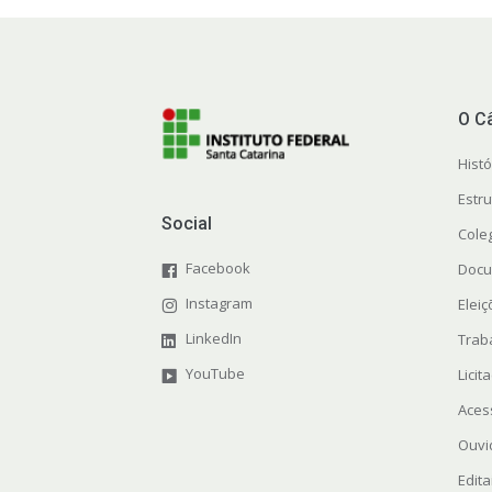
O C
Histó
Estr
Social
Cole
Facebook
Docu
Instagram
Elei
LinkedIn
Trab
YouTube
Licit
Aces
Ouvi
Edita