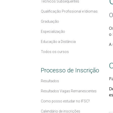
Técnicos Subsequentes
Qualificação Profissional e Idiomas
O
Graduação
Os
Especialização
o 
Educação a Distância
A 
Todos os cursos
C
Processo de Inscrição
Pa
Resultados
D
Resultados Vagas Remanescentes
es
Como posso estudar no IFSC?
Calendário de inscrições