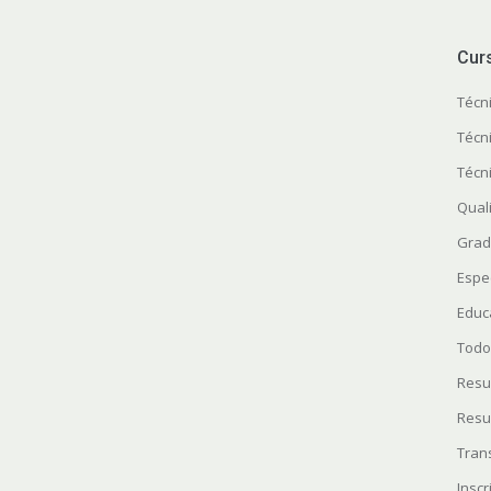
Cur
Técn
Técn
Técn
Quali
Grad
Espe
Educ
Todo
Resu
Resu
Tran
Insc