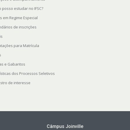
 posso estudar no IFSC?
s em Regime Especial
ndários de inscrições
is
ntações para Matrícula
s
as e Gabaritos
ísticas dos Processos Seletivos
stro de interesse
Câmpus Joinville