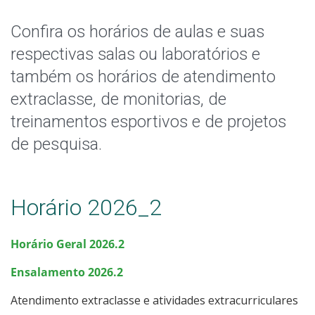
Horários dos Professores
Confira os horários de aulas e suas
Perguntas Frequentes do Retorno ao Presencial
respectivas salas ou laboratórios e
também os horários de atendimento
Editais
extraclasse, de monitorias, de
Formatura
treinamentos esportivos e de projetos
de pesquisa.
Atividades Complementares
Grêmio Estudantil e Centro Acadêmico
Horário 2026_2
Oportunidades
Horário Geral 2026.2
Coordenadoria Pedagógica
Ensalamento 2026.2
Atendimento extraclasse e atividades extracurriculares
Assistência Estudantil