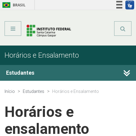
BRASIL
Órgãos do Governo
Acesso à informação
Legislação
Horários e Ensalamento
Estudantes
Calendário Acadêmico
Início
Estudantes
Horários e Ensalamento
Secretaria e Registro Acadêmico
Horários e
Horários e Ensalamento
ensalamento