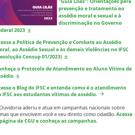
"Guia Lilás": Orientações para
prevenção e tratamento ao
assédio moral e sexual e à
discriminação no Governo
ederal 2023
cesse a Política de Prevenção e Combate ao Assédio
oral, ao Assédio Sexual e às demais Violências no IFSC
Resolução Consup 01/2023)
onheça o Protocolo de Atendimento ao Aluno Vítima de
ssédio
cesse o Blog do IFSC e entenda como é o atendimento
o IFSC aos estudantes vítimas de assédio.
Ouvidoria aderiu e atua em campanhas nacionais sobre
mas que envolvem você e seu direito como cidadão.
Acesse
 página da CGU e conheça as campanhas.