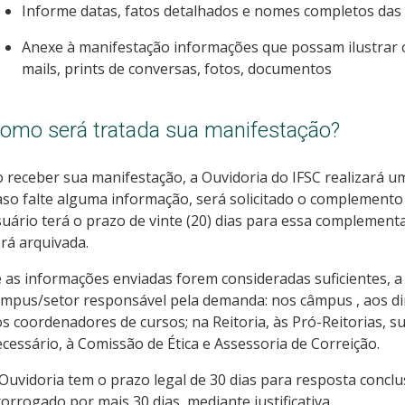
Informe datas, fatos detalhados e nomes completos das 
Anexe à manifestação informações que possam ilustrar o
mails, prints de conversas, fotos, documentos
omo será tratada sua manifestação?
 receber sua manifestação, a Ouvidoria do IFSC realizará u
so falte alguma informação, será solicitado o complemento
uário terá o prazo de vinte (20) dias para essa complement
rá arquivada.
 as informações enviadas forem consideradas suficientes, 
mpus/setor responsável pela demanda: nos câmpus , aos dir
s coordenadores de cursos; na Reitoria, às Pró-Reitorias, s
cessário, à Comissão de Ética e Assessoria de Correição.
Ouvidoria tem o prazo legal de 30 dias para resposta concl
orrogado por mais 30 dias, mediante justificativa.