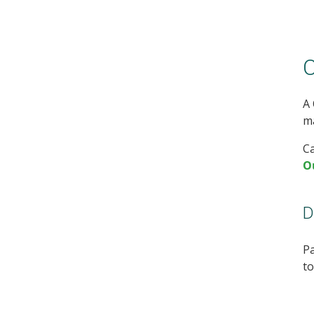
C
A 
ma
Ca
O
D
Pa
to