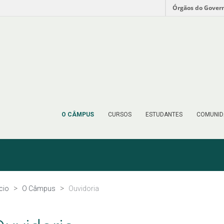
Órgãos do Gover
O CÂMPUS
CURSOS
ESTUDANTES
COMUNID
ício
O Câmpus
Ouvidoria