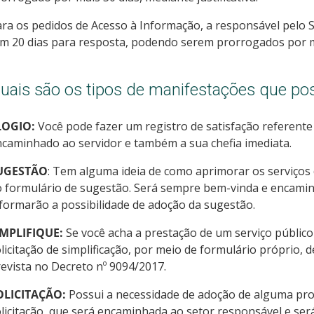
ra os pedidos de Acesso à Informação, a responsável pelo S
m 20 dias para resposta, podendo serem prorrogados por mai
uais são os tipos de manifestações que po
LOGIO:
Você pode fazer um registro de satisfação referente 
caminhado ao servidor e também a sua chefia imediata.
UGESTÃO
: Tem alguma ideia de como aprimorar os serviços d
 formulário de sugestão. Será sempre bem-vinda e encamin
formarão a possibilidade de adoção da sugestão.
IMPLIFIQUE:
Se você acha a prestação de um serviço público
licitação de simplificação, por meio de formulário próprio,
evista no Decreto nº 9094/2017.
OLICITAÇÃO:
Possui a necessidade de adoção de alguma pro
licitação, que será encaminhada ao setor responsável e ser