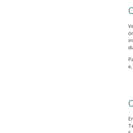
C
V
ó
i
di
Pa
e,
C
En
Te