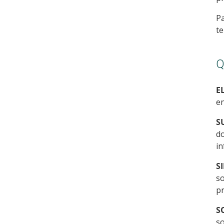
Pa
te
Q
E
en
S
do
in
S
so
pr
S
so