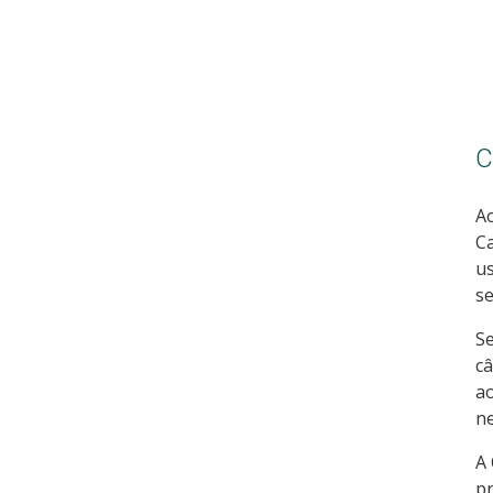
C
Ao
Ca
us
se
Se
câ
ao
ne
A 
pr