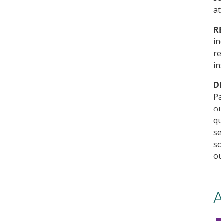
at
R
in
re
in
D
Pa
ou
qu
se
s
o
A