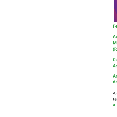
F
A
M
(
C
A
A
d
A 
te
a