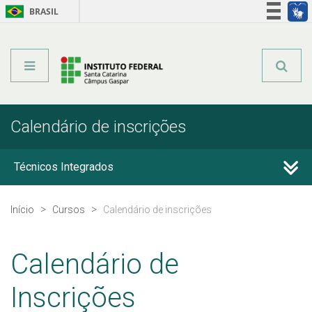
BRASIL
Órgãos do Governo
Acesso à informação
Legislação
Calendário de inscrições
Técnicos Integrados
Técnicos Subsequentes
Início
Cursos
Calendário de inscrições
Qualificação Profissional e Idiomas
Calendário de
Graduação
Inscrições