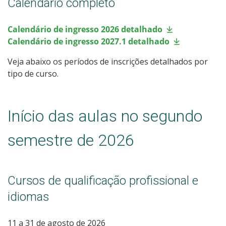
Calendário completo
Processos Seletivos
Calendário de ingresso 2026 detalhado
Cotas
Calendário de ingresso 2027.1 detalhado
Veja abaixo os períodos de inscrições detalhados por
Inscrições e acompanhamento
tipo de curso.
Orientações para Matrícula
Início das aulas no segundo
Transferências e Retornos
semestre de 2026
Provas e Gabaritos
Estatísticas dos Processos Seletivos
Cursos de qualificação profissional e
idiomas
11 a 31 de agosto de 2026