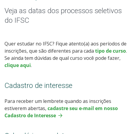
Especialização
Veja as datas dos processos seletivos
Educação a Distância
do IFSC
Todos os cursos
Quer estudar no IFSC? Fique atento(a) aos períodos de
inscrições, que são diferentes para cada
tipo de curso
.
Se ainda tem dúvidas de qual curso você pode fazer,
Processo de Inscrição
clique aqui
.
Resultados
Cadastro de interesse
Resultados Vagas Remanescentes
Para receber um lembrete quando as inscrições
estiverem abertas,
cadastre seu e-mail em nosso
Como posso estudar no IFSC?
Cadastro de Interesse
Calendário de inscrições