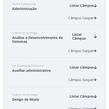
Técnico Subsequente
Calendário de inscrições
Listar Câmpus
Administração
Câmpus Gaspar
Processos Seletivos
Cotas
Superior de Tecnologia
Listar
Análise e Desenvolvimento de
Câmpus
Sistemas
Inscrições e acompanhamento
Câmpus Gaspar
Orientações para Matrícula
EJA Qualificação Profissional
Listar Câmpus
Transferências e Retornos
Auxiliar administrativo
Câmpus Gaspar
Provas e Gabaritos
Superior de Tecnologia
Estatísticas dos Processos Seletivos
Listar Câmpus
Design de Moda
Câmpus Gaspar