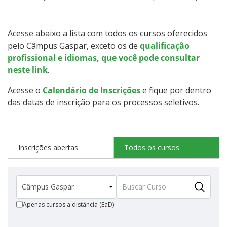
Graduação
Especialização
Acesse abaixo a lista com todos os cursos oferecidos
pelo Câmpus Gaspar, exceto os de
qualificação
Educação a Distância
profissional e idiomas, que você pode consultar
neste link
.
Todos os cursos
Acesse o
Calendário de Inscrições
e fique por dentro
das datas de inscrição para os processos seletivos.
Processo de Inscrição
Inscrições abertas
Todos os cursos
Resultados
Resultados Vagas Remanescentes
Apenas cursos a distância (EaD)
Como posso estudar no IFSC?