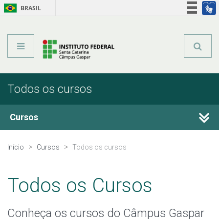
BRASIL
Órgãos do Governo
Acesso à informação
Legislação
Todos os cursos
Cursos
Técnicos Integrados
Início
Cursos
Todos os cursos
Técnicos Subsequentes
Todos os Cursos
Qualificação Profissional e Idiomas
Conheça os cursos do Câmpus Gaspar