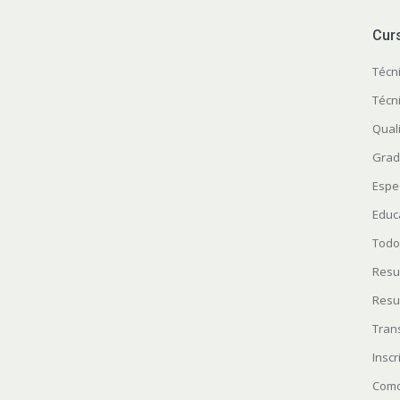
Cur
Técn
Técn
Quali
Grad
Espe
Educ
Todo
Resu
Resu
Tran
Insc
Como