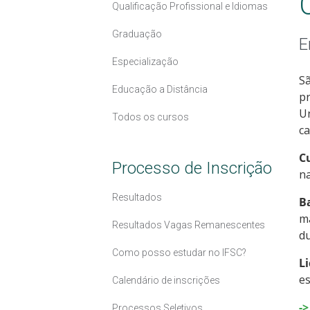
Qualificação Profissional e Idiomas
Graduação
E
Especialização
Sã
Educação a Distância
pr
Un
Todos os cursos
ca
C
Processo de Inscrição
na
Resultados
B
ma
Resultados Vagas Remanescentes
d
Como posso estudar no IFSC?
L
es
Calendário de inscrições
-
Processos Seletivos