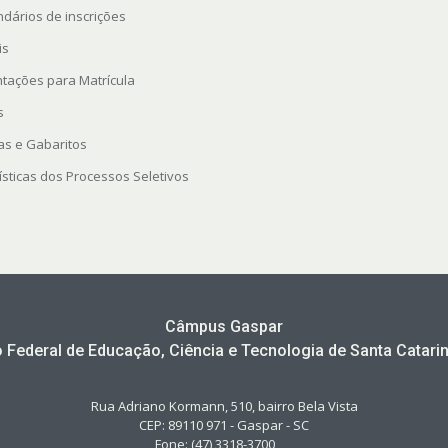
ndários de inscrições
is
ntações para Matrícula
s
as e Gabaritos
ísticas dos Processos Seletivos
Câmpus Gaspar
to Federal de Educação, Ciência e Tecnologia de Santa Catarin
Rua Adriano Kormann, 510, bairro Bela Vista
CEP: 89110 971 - Gaspar - SC
Fone: (47) 3318-3700