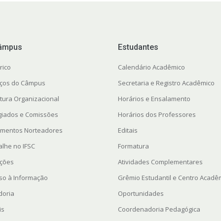
âmpus
Estudantes
rico
Calendário Acadêmico
ços do Câmpus
Secretaria e Registro Acadêmico
utura Organizacional
Horários e Ensalamento
giados e Comissões
Horários dos Professores
mentos Norteadores
Editais
alhe no IFSC
Formatura
ações
Atividades Complementares
so à Informação
Grêmio Estudantil e Centro Acadê
doria
Oportunidades
is
Coordenadoria Pedagógica