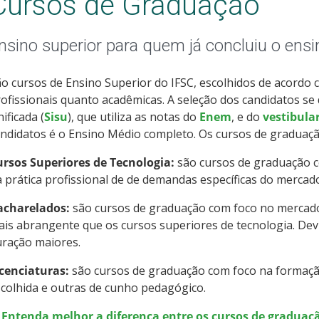
Cursos de Graduação
nsino superior para quem já concluiu o ens
o cursos de Ensino Superior do IFSC, escolhidos de acordo 
ofissionais quanto acadêmicas. A seleção dos candidatos se
ificada (
Sisu
), que utiliza as notas do
Enem
, e do
vestibula
ndidatos é o Ensino Médio completo. Os cursos de graduaçã
ursos Superiores de Tecnologia:
são cursos de graduação c
 prática profissional de de demandas específicas do mercad
acharelados:
são cursos de graduação com foco no mercad
is abrangente que os cursos superiores de tecnologia. Devi
uração maiores.
icenciaturas:
são cursos de graduação com foco na formação
colhida e outras de cunho pedagógico.
> Entenda melhor a diferença entre os cursos de graduaçã