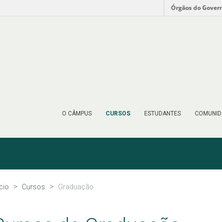
Órgãos do Gover
O CÂMPUS
CURSOS
ESTUDANTES
COMUNID
ício
Cursos
Graduação