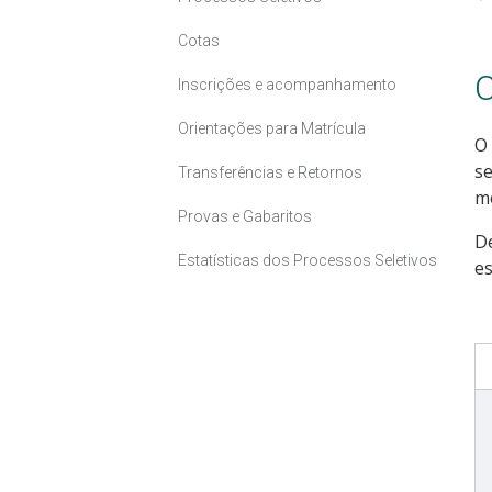
Cotas
C
Inscrições e acompanhamento
Orientações para Matrícula
O 
se
Transferências e Retornos
me
Provas e Gabaritos
D
Estatísticas dos Processos Seletivos
es