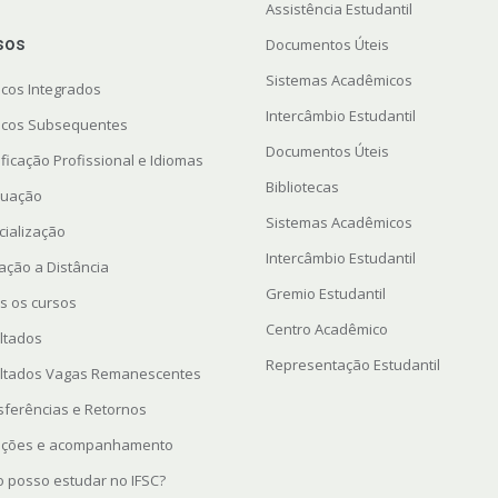
Assistência Estudantil
sos
Documentos Úteis
Sistemas Acadêmicos
icos Integrados
Intercâmbio Estudantil
icos Subsequentes
Documentos Úteis
ficação Profissional e Idiomas
Bibliotecas
uação
Sistemas Acadêmicos
cialização
Intercâmbio Estudantil
ação a Distância
Gremio Estudantil
s os cursos
Centro Acadêmico
ltados
Representação Estudantil
ltados Vagas Remanescentes
sferências e Retornos
rições e acompanhamento
 posso estudar no IFSC?