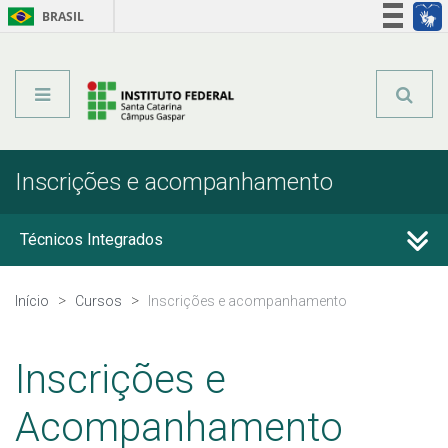
BRASIL
Órgãos do Governo
Acesso à informação
Legislação
Inscrições e acompanhamento
Técnicos Integrados
Técnicos Subsequentes
Início
Cursos
Inscrições e acompanhamento
Qualificação Profissional e Idiomas
Inscrições e
Graduação
Acompanhamento