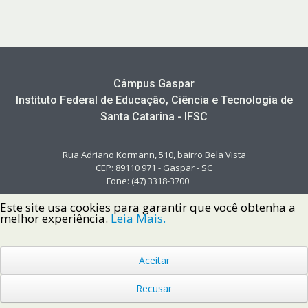
Câmpus Gaspar
Instituto Federal de Educação, Ciência e Tecnologia de
Santa Catarina - IFSC
Rua Adriano Kormann, 510, bairro Bela Vista
CEP: 89110 971 - Gaspar - SC
Fone: (47) 3318-3700
Este site usa cookies para garantir que você obtenha a
melhor experiência.
Leia Mais.
Aceitar
Copyright © 2022 Instituto Federal de Santa Catarina IFSC
Todos os Direitos Reservados.
Recusar