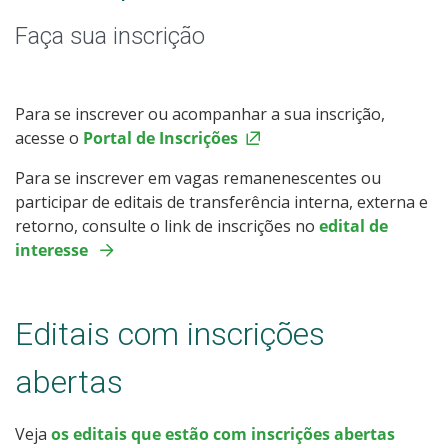
Especialização
Faça sua inscrição
Educação a Distância
Todos os cursos
Para se inscrever ou acompanhar a sua inscrição,
acesse o
Portal de Inscrições
Para se inscrever em vagas remanenescentes ou
Processo de Inscrição
participar de editais de transferência interna, externa e
retorno, consulte o link de inscrições no
edital de
interesse
Resultados
Resultados Vagas Remanescentes
Editais com inscrições
Como posso estudar no IFSC?
abertas
Calendário de inscrições
Veja
os editais que estão com inscrições abertas