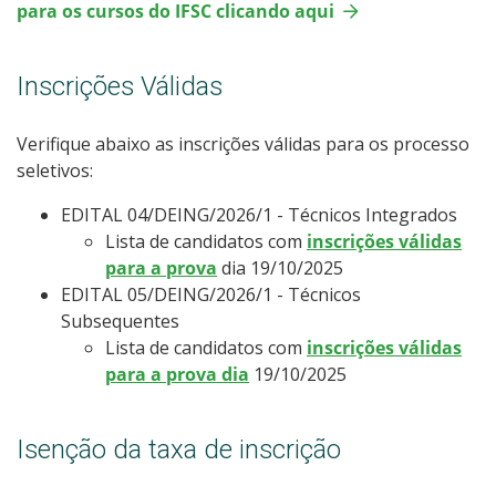
para os cursos do IFSC clicando aqui
Processos Seletivos
Inscrições Válidas
Cotas
Inscrições e acompanhamento
Verifique abaixo as inscrições válidas para os processo
seletivos:
Orientações para Matrícula
EDITAL 04/DEING/2026/1 - Técnicos Integrados
Lista de candidatos com
inscrições válidas
Transferências e Retornos
para a prova
dia 19/10/2025
EDITAL 05/DEING/2026/1 - Técnicos
Provas e Gabaritos
Subsequentes
Lista de candidatos com
inscrições válidas
para a prova dia
19/10/2025
Estatísticas dos Processos Seletivos
Isenção da taxa de inscrição