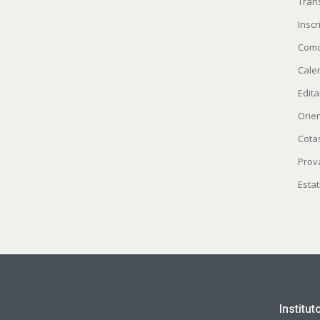
Tran
Insc
Como
Cale
Edita
Orie
Cota
Prov
Estat
Institu