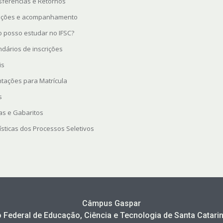
sferências e Retornos
rições e acompanhamento
 posso estudar no IFSC?
ndários de inscrições
is
ntações para Matrícula
s
as e Gabaritos
ísticas dos Processos Seletivos
Câmpus Gaspar
to Federal de Educação, Ciência e Tecnologia de Santa Catarin