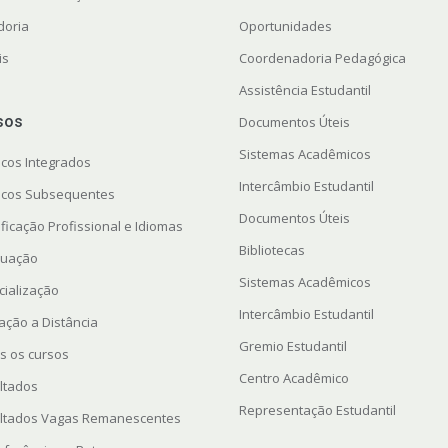
doria
Oportunidades
is
Coordenadoria Pedagógica
Assistência Estudantil
sos
Documentos Úteis
Sistemas Acadêmicos
icos Integrados
Intercâmbio Estudantil
icos Subsequentes
Documentos Úteis
ficação Profissional e Idiomas
Bibliotecas
uação
Sistemas Acadêmicos
cialização
Intercâmbio Estudantil
ação a Distância
Gremio Estudantil
s os cursos
Centro Acadêmico
ltados
Representação Estudantil
ltados Vagas Remanescentes