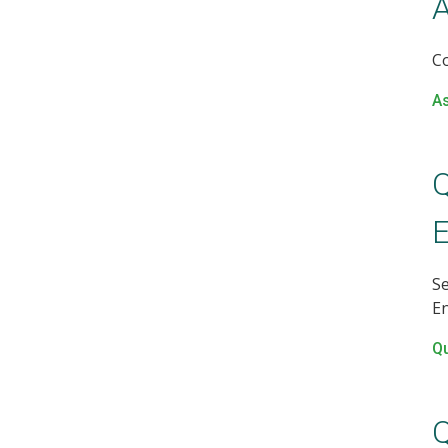
A
Co
As
Q
Se
En
Qu
Q