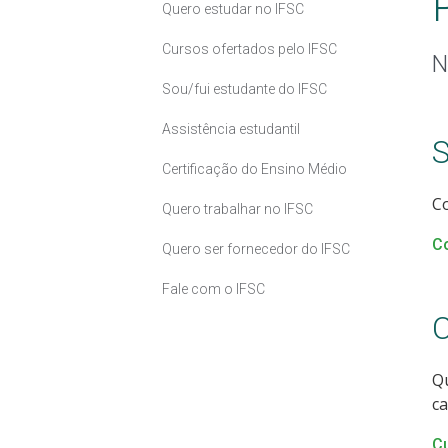
Quero estudar no IFSC
Cursos ofertados pelo IFSC
N
Sou/fui estudante do IFSC
Assistência estudantil
S
Certificação do Ensino Médio
Co
Quero trabalhar no IFSC
C
Quero ser fornecedor do IFSC
Fale com o IFSC
C
Qu
c
Cu