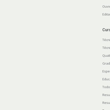
Ouvi
Edita
Cur
Técn
Técn
Quali
Grad
Espe
Educ
Todo
Resu
Resu