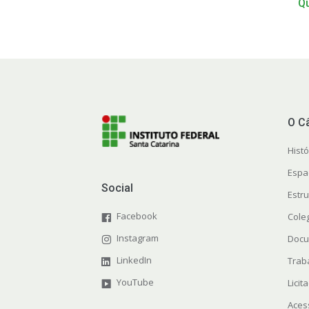
Qu
O C
Histó
Espa
Social
Estr
Facebook
Cole
Instagram
Docu
LinkedIn
Trab
YouTube
Licit
Aces