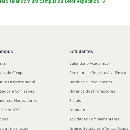
ero falar com um câmpus ou setor específico
âmpus
Estudantes
rico
Calendário Acadêmico
ços do Câmpus
Secretaria e Registro Acadêmico
utura Organizacional
Horários e Ensalamento
giados e Comissões
Horários dos Professores
mentos Norteadores
Editais
alhe no IFSC
Formatura
ações
Atividades Complementares
so à Informação
Grêmio Estudantil e Centro Acadê